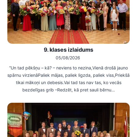
9. klases izlaidums
05/08/2026
“Un tad pēkšņu – kā? – neviens to nezina,Vienā drošā jauno
spārnu virzienāPaliek mājas, paliek ligzda, paliek viss,Priekšā
tikai mākoņi un debesis.Vai tad tas nav tas, ko vecās
bezdelīgas grib –Redzēt, kā pret sauli bērnu…