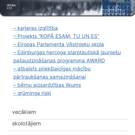
– karjeras izglītība
– Projekts “KOPĀ ESAM, TU UN ES”
– Eiropas Parlamenta Vēstnieku skola
– Edinburgas hercoga starptautiskā jauniešu
pašaudzināšanas programma AWARD
– atbalsts priekšlaicīgas mācību
pārtraukšanas samazināšanai
– bērnu aizsardzības likums
– grūminga riski
vecākiem
skolotājiem