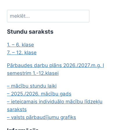
n
t
P
u
Meklēt
a
m
g
Stundu saraksts
e
e
1. – 6. klase
r
7. – 12. klase
ā
Pārbaudes darbu plāns 2026./2027.m.g. I
semestrim 1.-12.klasei
c
– mācību stundu laiki
i
– 2025./2026. mācību gads
j
– ieteicamais individuālo mācību līdzekļu
saraksts
a
– valsts pārbaudījumu grafiks
p