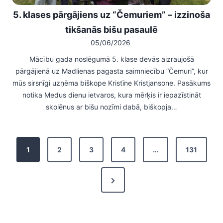
5. klases pārgājiens uz “Čemuriem” – izzinoša
tikšanās bišu pasaulē
05/06/2026
Mācību gada noslēgumā 5. klase devās aizraujošā
pārgājienā uz Madlienas pagasta saimniecību “Čemuri”, kur
mūs sirsnīgi uzņēma biškope Kristīne Kristjansone. Pasākums
notika Medus dienu ietvaros, kura mērķis ir iepazīstināt
skolēnus ar bišu nozīmi dabā, biškopja…
Z
1
2
3
4
…
131
i
N
ņ
e
u
x