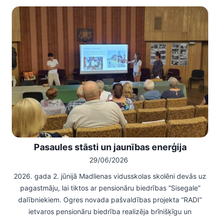
Pasaules stāsti un jaunības enerģija
29/06/2026
2026. gada 2. jūnijā Madlienas vidusskolas skolēni devās uz
pagastmāju, lai tiktos ar pensionāru biedrības “Sisegale”
dalībniekiem. Ogres novada pašvaldības projekta “RADI”
ietvaros pensionāru biedrība realizēja brīnišķīgu un