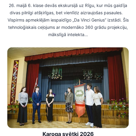
26. maijā 6. klase devās ekskursijā uz Rīgu, kur mūs gaidīja
divas pilnīgi atšķirīgas, bet vienlīdz aizraujošas pasaules.
Vispirms apmeklējām iespaidīgo „Da Vinci Genius” izstādi. Šis
tehnoloģiskais ceļojums ar modernāko 360 grādu projekciju,
mākslīgā intelekta…
Karoga svētki 2026