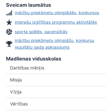
Sveicam laureātus
mācību priekšmetu olimpiādēs, konkursos
interešu izglītības programmu aktivitātēs
sporta spēlēs, sacensībās
mācību priekšmetu olimpiāžu, konkursu
rezultātu gada apkopojums
Madlienas vidusskolas
Darbības mērķis
Misija
Vīzija
Vērtības