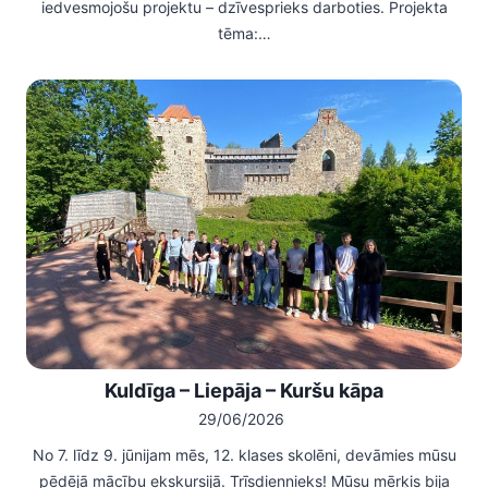
iedvesmojošu projektu – dzīvesprieks darboties. Projekta
tēma:…
Kuldīga – Liepāja – Kuršu kāpa
29/06/2026
No 7. līdz 9. jūnijam mēs, 12. klases skolēni, devāmies mūsu
pēdējā mācību ekskursijā. Trīsdiennieks! Mūsu mērķis bija