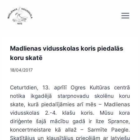
Skip
to
content
Madlienas vidusskolas koris piedalās
koru skatē
18/04/2017
Ceturtdien, 13. aprīlī Ogres Kultūras centrā
notika ikgadējā starpnovadu skolēnu koru
skate, kurā piedalījāmies arī mēs – Madlienas
vidusskolas 2.-4. klašu koris. Mūsu kora
diriģente šajā mācību gadā ir Ilze Sprance,
koncertmeistare kā allaž – Sarmīte Paegle.
Skatītājus un klausītājus priecējām ar latviešu