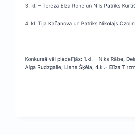
3. kl. – Terēza Elza Rone un Nils Patriks Kurti
4. kl. Tija Kačanova un Patriks Nikolajs Ozoli
Konkursā vēl piedalījās: 1.kl. – Niks Rābe, Dei
Aiga Rudzgaile, Liene Šķēla, 4.kl.- Elīza Tirz