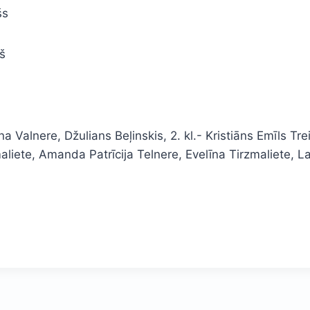
šs
ņš
na Valnere, Džulians Beļinskis, 2. kl.- Kristiāns Emīls Tre
maliete, Amanda Patrīcija Telnere, Evelīna Tirzmaliete, L