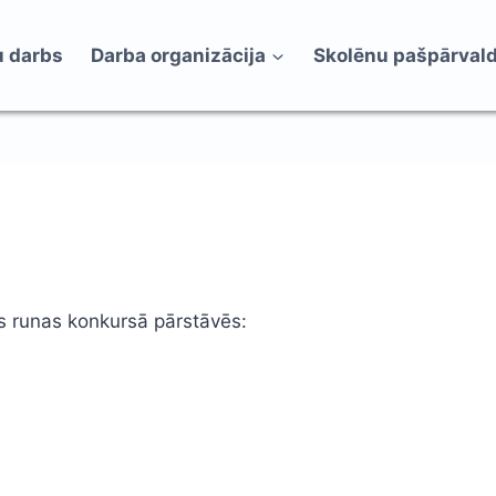
 darbs
Darba organizācija
Skolēnu pašpārval
s runas konkursā pārstāvēs: