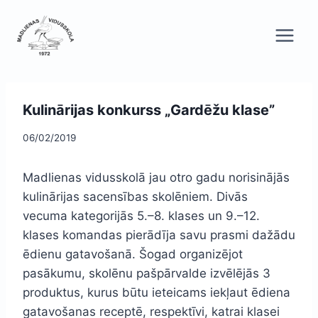
Skip
to
content
Kulinārijas konkurss „Gardēžu klase”
06/02/2019
Madlienas vidusskolā jau otro gadu norisinājās
kulinārijas sacensības skolēniem. Divās
vecuma kategorijās 5.–8. klases un 9.–12.
klases komandas pierādīja savu prasmi dažādu
ēdienu gatavošanā. Šogad organizējot
pasākumu, skolēnu pašpārvalde izvēlējās 3
produktus, kurus būtu ieteicams iekļaut ēdiena
gatavošanas receptē, respektīvi, katrai klasei