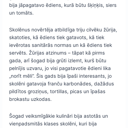
bija jāpagatavo ēdiens, kurā būtu šķiņķis, siers
un tomāts.
Skolēnus novērtēja atbildīga triju cilvēku žūrija,
skatoties, kā ēdiens tiek gatavots, kā tiek
ievērotas sanitārās normas un kā ēdiens tiek
servēts. Žūrijas atzinums – tāpat kā pirms
gada, arī šogad bija grūti izlemt, kurš būtu
pelnījis uzvaru, jo visi pagatavotie ēdieni lika
„norīt mēli”. Šis gads bija īpaši interesants, jo
skolēni gatavoja franču karbonādes, dažādus
pildītos groziņus, tortillas, picas un īpašas
brokastu uzkodas.
Šogad veiksmīgākie kulināri bija astotās un
vienpadsmitās klases skolēni, kuri bija