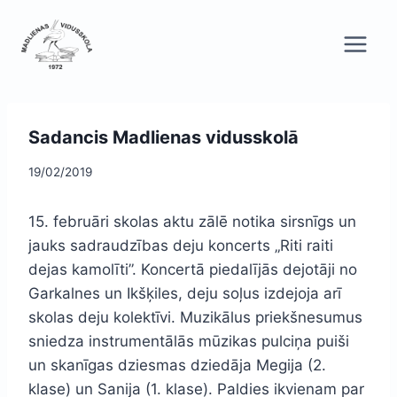
Skip
to
content
Sadancis Madlienas vidusskolā
19/02/2019
15. februāri skolas aktu zālē notika sirsnīgs un
jauks sadraudzības deju koncerts „Riti raiti
dejas kamolīti”. Koncertā piedalījās dejotāji no
Garkalnes un Ikšķiles, deju soļus izdejoja arī
skolas deju kolektīvi. Muzikālus priekšnesumus
sniedza instrumentālās mūzikas pulciņa puiši
un skanīgas dziesmas dziedāja Megija (2.
klase) un Sanija (1. klase). Paldies ikvienam par