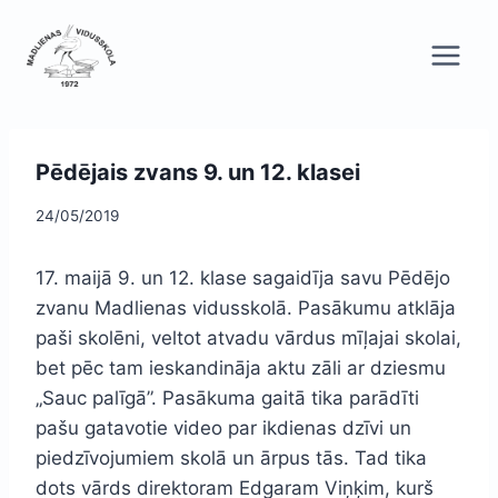
Skip
to
content
Pēdējais zvans 9. un 12. klasei
24/05/2019
17. maijā 9. un 12. klase sagaidīja savu Pēdējo
zvanu Madlienas vidusskolā. Pasākumu atklāja
paši skolēni, veltot atvadu vārdus mīļajai skolai,
bet pēc tam ieskandināja aktu zāli ar dziesmu
„Sauc palīgā”. Pasākuma gaitā tika parādīti
pašu gatavotie video par ikdienas dzīvi un
piedzīvojumiem skolā un ārpus tās. Tad tika
dots vārds direktoram Edgaram Viņķim, kurš