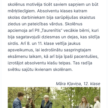
skolēnus motivēja ticēt saviem sapņiem un būt
mērķtiecīgiem. Absolventu klases katram
skolas darbiniekam bija sarūpējušas skaistus
ziedus un pateicības vārdus. Skolēnus
apciemoja arī PII „Taurenītis” vecākie bērni, kuri
bija sagatavojuši dziesmas un dejas, kas sildīja
sirdis. Arī 8. un 11. klase veltīja jaukus
apsveikumus, lai iedrošinātu saspringtajam
eksāmenu laikam, kā arī bija īpaši pacentušies,
izrotājot absolventu klašu telpas. Tas radīja
svētku sajūtu ikvienam skolēnam.
Māra Kļaviņa, 12. klase