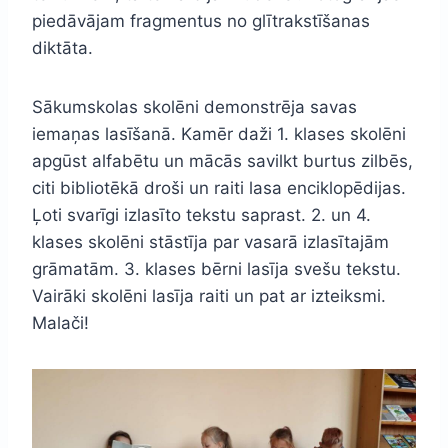
piedāvājam fragmentus no glītrakstīšanas
diktāta.
Sākumskolas skolēni demonstrēja savas
iemaņas lasīšanā. Kamēr daži 1. klases skolēni
apgūst alfabētu un mācās savilkt burtus zilbēs,
citi bibliotēkā droši un raiti lasa enciklopēdijas.
Ļoti svarīgi izlasīto tekstu saprast. 2. un 4.
klases skolēni stāstīja par vasarā izlasītajām
grāmatām. 3. klases bērni lasīja svešu tekstu.
Vairāki skolēni lasīja raiti un pat ar izteiksmi.
Malači!