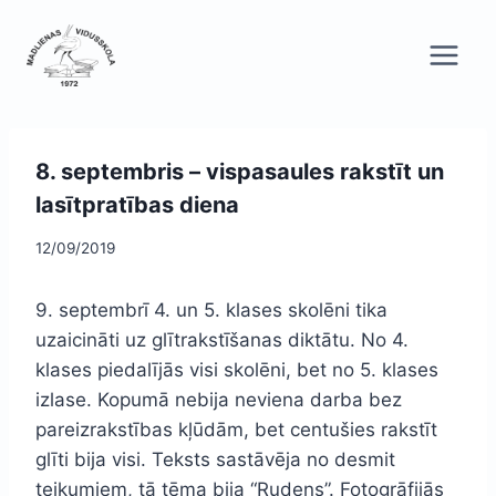
Skip
to
content
8. septembris – vispasaules rakstīt un
lasītpratības diena
12/09/2019
9. septembrī 4. un 5. klases skolēni tika
uzaicināti uz glītrakstīšanas diktātu. No 4.
klases piedalījās visi skolēni, bet no 5. klases
izlase. Kopumā nebija neviena darba bez
pareizrakstības kļūdām, bet centušies rakstīt
glīti bija visi. Teksts sastāvēja no desmit
teikumiem, tā tēma bija “Rudens”. Fotogrāfijās