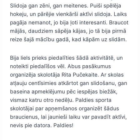
Slidoja gan zēni, gan meitenes. Puiši spēlēja
hokeju, un pārējie vienkārši aktīvi slidoja. Laiks
pagāja nemanot, jo bija ļoti interesanti. Braucot
mājās, daudziem sāpēja kājas, jo tā bija pirmā
reize šajā mācību gadā, kad kāpām uz slidām.
Bija liels prieks piedalīties šādā aktivitātē, un
noteikti piedalīšos vēl. Abus pasākumus
organizēja skolotāja Rita Pučekaite. Ar skolas
atļauju centīsimies atkārtot gan slidošanu, gan
baseina apmeklējumu pēc iespējas biežāk,
vismaz katru otro nedēļu. Paldies sporta
skolotājai par apņemšanos organizēt šādus
braucienus, lai jaunieši laiku var pavadīt aktīvi,
nevis pie datora. Paldies!