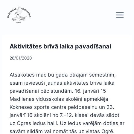
Skip
to
content
Aktivitātes brīvā laika pavadīšanai
28/01/2020
Atsākoties mācību gada otrajam semestrim,
esam ieviesuši jaunas aktivitātes brīvā laika
pavadīšanai pēc stundām. 16. janvārī 15
Madlienas vidusskolas skolēni apmeklēja
Kokneses sporta centra peldbaseinu un 23.
janvārī 16 skolēni no 7.–12. klasei devās slidot
uz Ogres ledus halli. Uz ledus varējām doties ar
savām slidām vai nomāt tās uz vietas Ogrē.