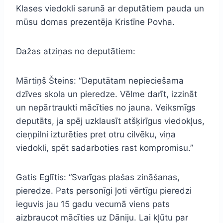
Klases viedokli sarunā ar deputātiem pauda un
mūsu domas prezentēja Kristīne Povha.
Dažas atziņas no deputātiem:
Mārtiņš Šteins: “Deputātam nepieciešama
dzīves skola un pieredze. Vēlme darīt, izzināt
un nepārtraukti mācīties no jauna. Veiksmīgs
deputāts, ja spēj uzklausīt atšķirīgus viedokļus,
cieņpilni izturēties pret otru cilvēku, viņa
viedokli, spēt sadarboties rast kompromisu.”
Gatis Eglītis: “Svarīgas plašas zināšanas,
pieredze. Pats personīgi ļoti vērtīgu pieredzi
ieguvis jau 15 gadu vecumā viens pats
aizbraucot mācīties uz Dāniju. Lai kļūtu par