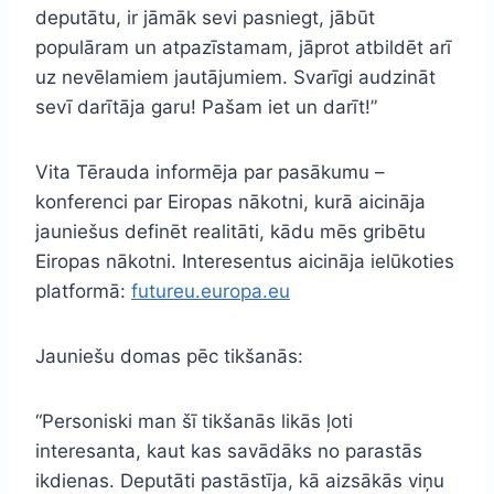
deputātu, ir jāmāk sevi pasniegt, jābūt
populāram un atpazīstamam, jāprot atbildēt arī
uz nevēlamiem jautājumiem. Svarīgi audzināt
sevī darītāja garu! Pašam iet un darīt!”
Vita Tērauda informēja par pasākumu –
konferenci par Eiropas nākotni, kurā aicināja
jauniešus definēt realitāti, kādu mēs gribētu
Eiropas nākotni. Interesentus aicināja ielūkoties
platformā:
futureu.europa.eu
Jauniešu domas pēc tikšanās:
“Personiski man šī tikšanās likās ļoti
interesanta, kaut kas savādāks no parastās
ikdienas. Deputāti pastāstīja, kā aizsākās viņu