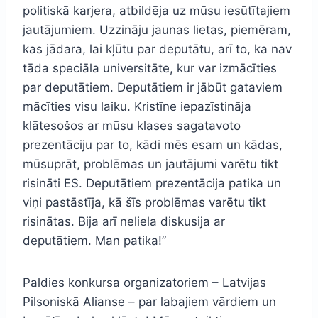
politiskā karjera, atbildēja uz mūsu iesūtītajiem
jautājumiem. Uzzināju jaunas lietas, piemēram,
kas jādara, lai kļūtu par deputātu, arī to, ka nav
tāda speciāla universitāte, kur var izmācīties
par deputātiem. Deputātiem ir jābūt gataviem
mācīties visu laiku. Kristīne iepazīstināja
klātesošos ar mūsu klases sagatavoto
prezentāciju par to, kādi mēs esam un kādas,
mūsuprāt, problēmas un jautājumi varētu tikt
risināti ES. Deputātiem prezentācija patika un
viņi pastāstīja, kā šīs problēmas varētu tikt
risinātas. Bija arī neliela diskusija ar
deputātiem. Man patika!”
Paldies konkursa organizatoriem – Latvijas
Pilsoniskā Alianse – par labajiem vārdiem un