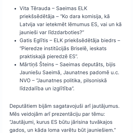
Vita Tērauda – Saeimas ELK
priekšsēdētāja – “Ko dara komisija, kā
Latvija var ietekmēt lēmumus ES, vai un kā
jaunieši var līdzdarboties?”
Gatis Eglītis – ELK priekšsēdētāja biedrs –
“Pieredze institūcijās Briselē, ieskats
praktiskajā pieredzē ES”.
Mārtiņš Šteins – Saeimas deputāts, bijis
Jauniešu Saeimā, Jaunatnes padomē u.c.
NVO – “Jaunatnes politika, pilsoniskā
līdzdalība un izglītība”.
Deputātiem bijām sagatavojuši arī jautājumus.
Mēs veidojām arī prezentāciju par tēmu:
“Jautājumi, kurus ES būtu jārisina tuvākajos
gados, un kāda loma varētu būt jauniešiem.”