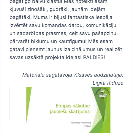
bagātīgo balvu klāstu! Mēs noteikti esam
kļuvuši zinošāki, gudrāki, jaunām idejām
bagātāki. Mums ir bijusi fantastiska iespēja
izvērtēt savu komandas darbu, komunikāciju
un sadarbības prasmes, celt savu pašapziņu,
pārvarēt biklumu un kautrīgumu! Mēs esam
gatavi pieņemt jaunus izaicinājumus un realizēt
savas uzsāktā projekta idejas! PALDIES!
Materiālu sagatavoja 7.klases audzinātāja:
Ligita Ridūze