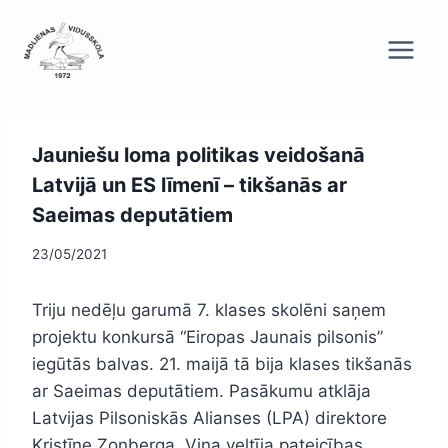
Skip
to
content
Jauniešu loma politikas veidošanā
Latvijā un ES līmenī – tikšanās ar
Saeimas deputātiem
23/05/2021
Triju nedēļu garumā 7. klases skolēni saņem
projektu konkursā “Eiropas Jaunais pilsonis”
iegūtās balvas. 21. maijā tā bija klases tikšanās
ar Saeimas deputātiem. Pasākumu atklāja
Latvijas Pilsoniskās Alianses (LPA) direktore
Kristīne Zonberga. Viņa veltīja pateicības