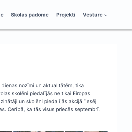
de
Skolas padome
Projekti
Vēsture
 dienas nozīmi un aktualitātēm, tika
las skolēni piedalījās ne tikai Eiropas
nātāji un skolēni piedalījās akcijā “Iesēj
as. Cerībā, ka tās visus priecēs septembrī,