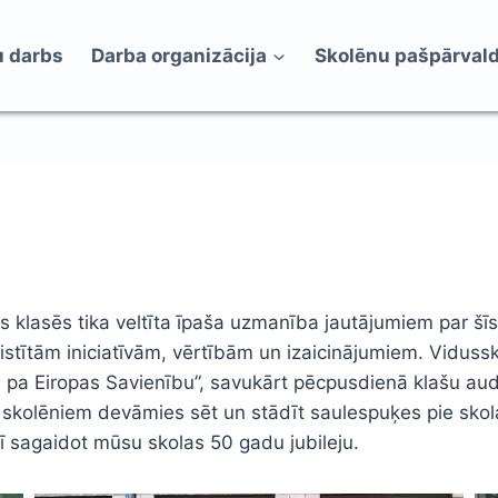
 darbs
Darba organizācija
Skolēnu pašpārval
s klasēs tika veltīta īpaša uzmanība jautājumiem par šīs
istītām iniciatīvām, vērtībām un izaicinājumiem. Vidussko
 pa Eiropas Savienību”, savukārt pēcpusdienā klašu audzi
ņu skolēniem devāmies sēt un stādīt saulespuķes pie skol
rī sagaidot mūsu skolas 50 gadu jubileju.