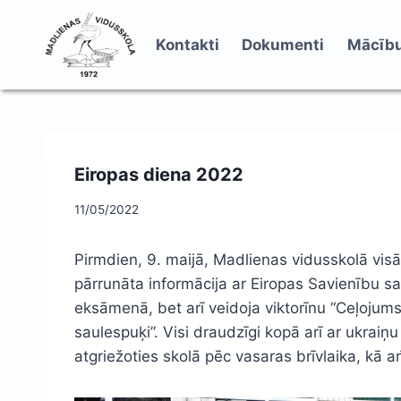
Skip
to
Kontakti
Dokumenti
Mācību
content
Eiropas diena 2022
11/05/2022
Pirmdien, 9. maijā, Madlienas vidusskolā visā
pārrunāta informācija ar Eiropas Savienību sa
eksāmenā, bet arī veidoja viktorīnu “Ceļojums
saulespuķi”. Visi draudzīgi kopā arī ar ukrai
atgriežoties skolā pēc vasaras brīvlaika, kā a