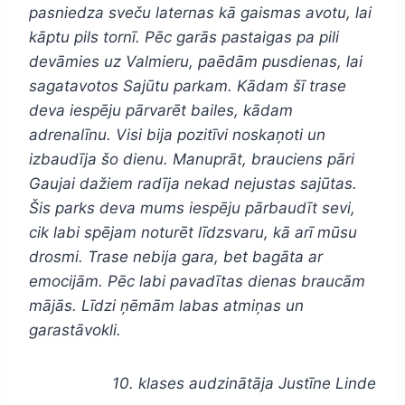
pasniedza sveču laternas kā gaismas avotu, lai
kāptu pils tornī. Pēc garās pastaigas pa pili
devāmies uz Valmieru, paēdām pusdienas, lai
sagatavotos Sajūtu parkam. Kādam šī trase
deva iespēju pārvarēt bailes, kādam
adrenalīnu. Visi bija pozitīvi noskaņoti un
izbaudīja šo dienu. Manuprāt, brauciens pāri
Gaujai dažiem radīja nekad nejustas sajūtas.
Šis parks deva mums iespēju pārbaudīt sevi,
cik labi spējam noturēt līdzsvaru, kā arī mūsu
drosmi. Trase nebija gara, bet bagāta ar
emocijām. Pēc labi pavadītas dienas braucām
mājās. Līdzi ņēmām labas atmiņas un
garastāvokli.
10. klases audzinātāja Justīne Linde