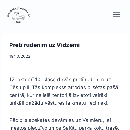
Skip
to
content
Pretī rudenim uz Vidzemi
18/10/2022
12. oktobrī 10. klase devās pretī rudenim uz
Cēsu pili. Tās komplekss atrodas pilsētas pašā
centrā, kur nelielā teritorijā izvietoti vairāki
unikāli dažādu vēstures laikmetu liecinieki.
Pēc pils apskates devāmies uz Valmieru, lai
mestos piedzīvojumos Sajūtu parka koku trasē.