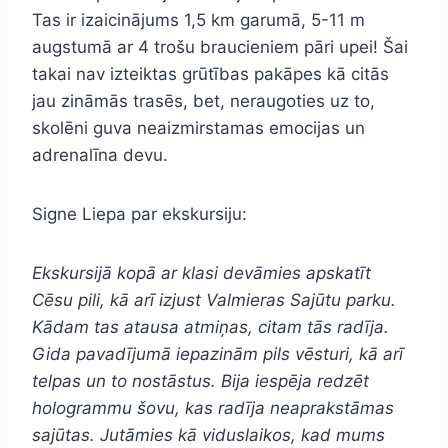
Tas ir izaicinājums 1,5 km garumā, 5-11 m
augstumā ar 4 trošu braucieniem pāri upei! Šai
takai nav izteiktas grūtības pakāpes kā citās
jau zināmās trasēs, bet, neraugoties uz to,
skolēni guva neaizmirstamas emocijas un
adrenalīna devu.
Signe Liepa par ekskursiju:
Ekskursijā kopā ar klasi devāmies apskatīt
Cēsu pili, kā arī izjust Valmieras Sajūtu parku.
Kādam tas atausa atmiņas, citam tās radīja.
Gida pavadījumā iepazinām pils vēsturi, kā arī
telpas un to nostāstus. Bija iespēja redzēt
hologrammu šovu, kas radīja neaprakstāmas
sajūtas. Jutāmies kā viduslaikos, kad mums