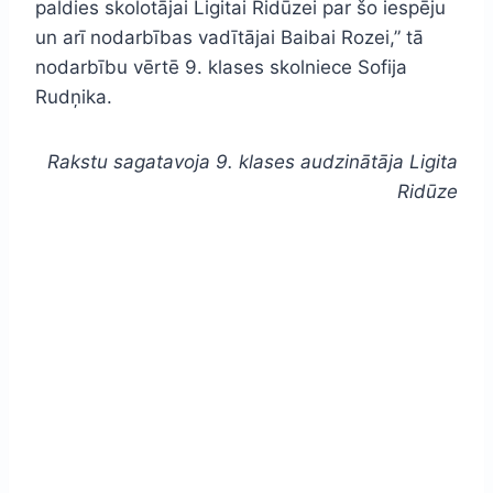
paldies skolotājai Ligitai Ridūzei par šo iespēju
un arī nodarbības vadītājai Baibai Rozei,” tā
nodarbību vērtē 9. klases skolniece Sofija
Rudņika.
Rakstu sagatavoja 9. klases audzinātāja Ligita
Ridūze