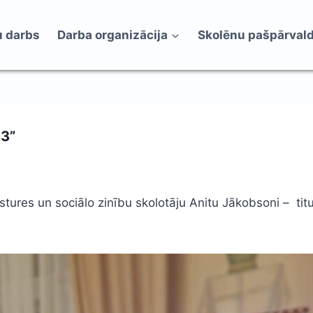
 darbs
Darba organizācija
Skolēnu pašpārval
3”
ēstures un sociālo zinību skolotāju Anitu Jākobsoni – 