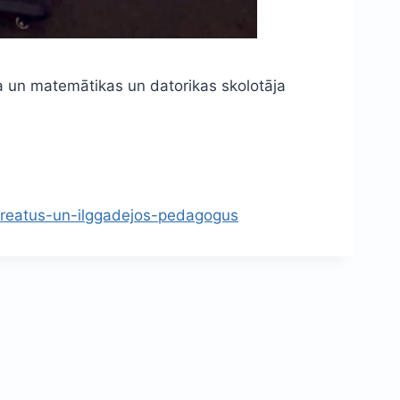
a un matemātikas un datorikas skolotāja
reatus-un-ilggadejos-pedagogus