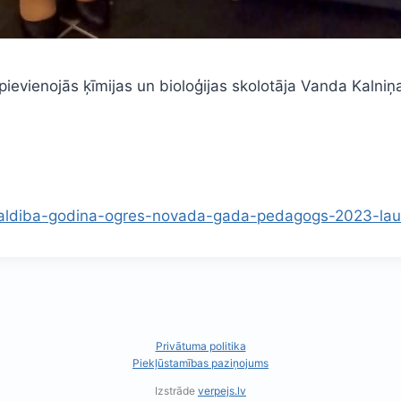
ievienojās ķīmijas un bioloģijas skolotāja Vanda Kalniņ
svaldiba-godina-ogres-novada-gada-pedagogs-2023-lau
Privātuma politika
Piekļūstamības paziņojums
Izstrāde
verpejs.lv