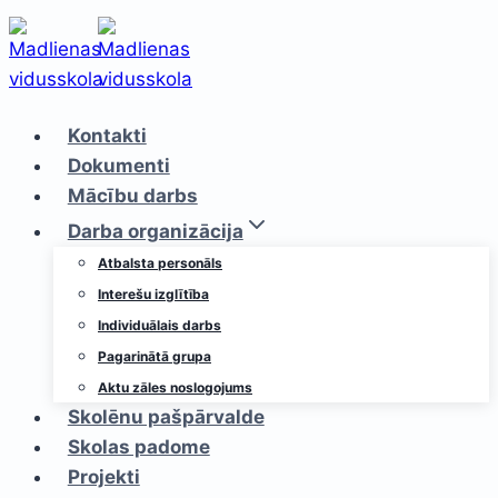
Skip
to
content
Kontakti
Dokumenti
Mācību darbs
Darba organizācija
Atbalsta personāls
Interešu izglītība
Individuālais darbs
Pagarinātā grupa
Aktu zāles noslogojums
Skolēnu pašpārvalde
Skolas padome
Projekti