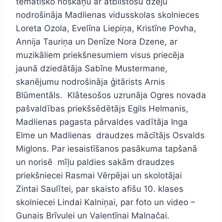
tematisko noskaņu ar atbilstošu dzeju
nodrošināja Madlienas vidusskolas skolnieces
Loreta Ozola, Evelīna Liepiņa, Kristīne Povha,
Annija Tauriņa un Denīze Nora Dzene, ar
muzikāliem priekšnesumiem visus priecēja
jaunā dziedātāja Sabīne Mustermane,
skanējumu nodrošināja ģitārists Arnis
Blūmentāls. Klātesošos uzrunāja Ogres novada
pašvaldības priekšsēdētājs Egils Helmanis,
Madlienas pagasta pārvaldes vadītāja Inga
Elme un Madlienas draudzes mācītājs Osvalds
Miglons. Par iesaistīšanos pasākuma tapšanā
un norisē mīļu paldies sakām draudzes
priekšniecei Rasmai Vērpējai un skolotājai
Zintai Saulītei, par skaisto afišu 10. klases
skolniecei Lindai Kalniņai, par foto un video –
Gunais Brīvulei un Valentīnai Malnačai.