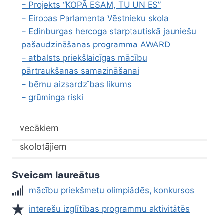
– Projekts “KOPĀ ESAM, TU UN ES”
– Eiropas Parlamenta Vēstnieku skola
– Edinburgas hercoga starptautiskā jauniešu
pašaudzināšanas programma AWARD
– atbalsts priekšlaicīgas mācību
pārtraukšanas samazināšanai
– bērnu aizsardzības likums
– grūminga riski
vecākiem
skolotājiem
Sveicam laureātus
mācību priekšmetu olimpiādēs, konkursos
interešu izglītības programmu aktivitātēs