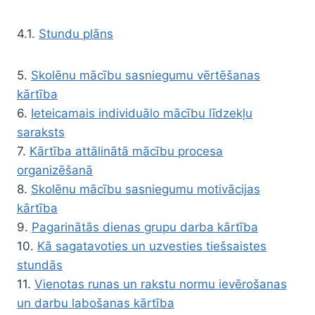
4.1.
Stundu plāns
5.
Skolēnu mācību sasniegumu vērtēšanas
kārtība
6.
Ieteicamais individuālo mācību līdzekļu
saraksts
7.
Kārtība attālinātā mācību procesa
organizēšanā
8.
Skolēnu mācību sasniegumu motivācijas
kārtība
9.
Pagarinātās dienas grupu darba kārtība
10.
Kā sagatavoties un uzvesties tiešsaistes
stundās
11.
Vienotas runas un rakstu normu ievērošanas
un darbu labošanas kārtība