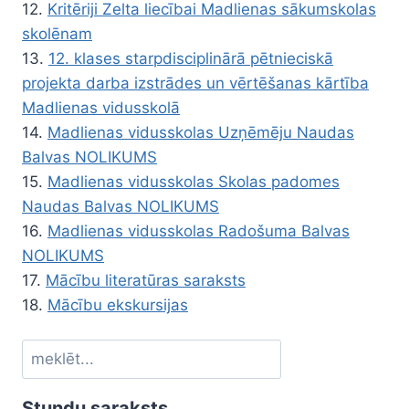
12.
Kritēriji Zelta liecībai Madlienas sākumskolas
skolēnam
13.
12. klases starpdisciplinārā pētnieciskā
projekta darba izstrādes un vērtēšanas kārtība
Madlienas vidusskolā
14.
Madlienas vidusskolas Uzņēmēju Naudas
Balvas NOLIKUMS
15.
Madlienas vidusskolas Skolas padomes
Naudas Balvas NOLIKUMS
16.
Madlienas vidusskolas Radošuma Balvas
NOLIKUMS
17.
Mācību literatūras saraksts
18.
Mācību ekskursijas
Meklēt
Stundu saraksts