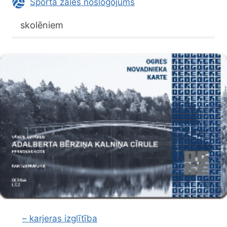
Sporta zāles noslogojums
skolēniem
– karjeras izglītība