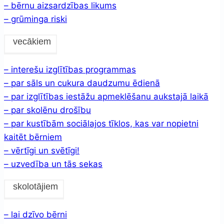
– bērnu aizsardzības likums
– grūminga riski
vecākiem
– interešu izglītības programmas
– par sāls un cukura daudzumu ēdienā
– par izglītības iestāžu apmeklēšanu aukstajā laikā
– par skolēnu drošību
– par kustībām sociālajos tīklos, kas var nopietni
kaitēt bērniem
– vērtīgi un svētīgi!
– uzvedība un tās sekas
skolotājiem
– lai dzīvo bērni