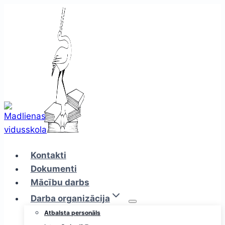
Skip
to
content
Kontakti
Dokumenti
Mācību darbs
Darba organizācija
Atbalsta personāls