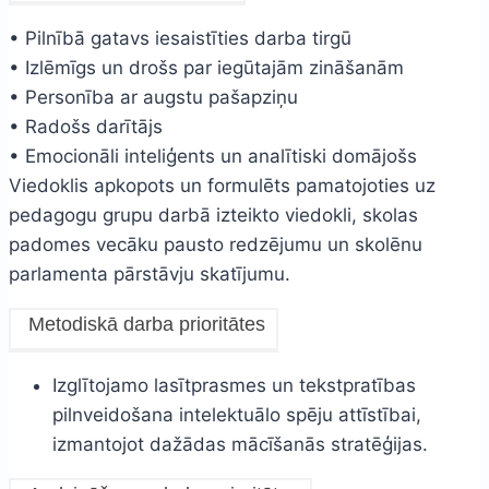
• Pilnībā gatavs iesaistīties darba tirgū
• Izlēmīgs un drošs par iegūtajām zināšanām
• Personība ar augstu pašapziņu
• Radošs darītājs
• Emocionāli inteliģents un analītiski domājošs
Viedoklis apkopots un formulēts pamatojoties uz
pedagogu grupu darbā izteikto viedokli, skolas
padomes vecāku pausto redzējumu un skolēnu
parlamenta pārstāvju skatījumu.
Metodiskā darba prioritātes
Izglītojamo lasītprasmes un tekstpratības
pilnveidošana intelektuālo spēju attīstībai,
izmantojot dažādas mācīšanās stratēģijas.