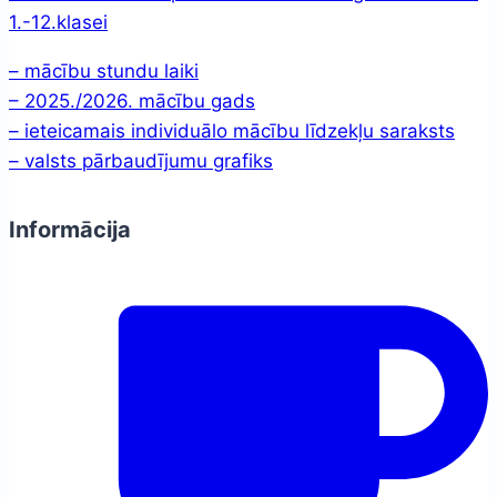
1.-12.klasei
– mācību stundu laiki
– 2025./2026. mācību gads
– ieteicamais individuālo mācību līdzekļu saraksts
– valsts pārbaudījumu grafiks
Informācija