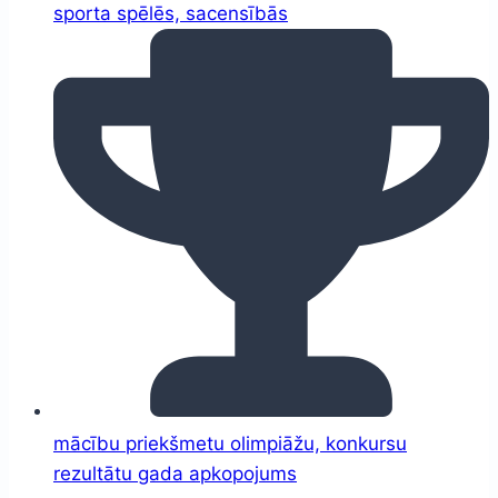
sporta spēlēs, sacensībās
mācību priekšmetu olimpiāžu, konkursu
rezultātu gada apkopojums