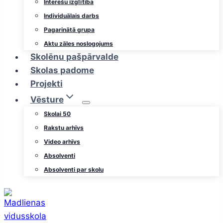
Interešu izglītība
Individuālais darbs
Pagarinātā grupa
Aktu zāles noslogojums
Skolēnu pašpārvalde
Skolas padome
Projekti
Vēsture
Skolai 50
Rakstu arhīvs
Video arhīvs
Absolventi
Absolventi par skolu