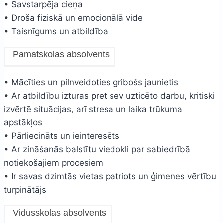
• Savstarpēja cieņa
• Droša fiziskā un emocionālā vide
• Taisnīgums un atbildība
Pamatskolas absolvents
• Mācīties un pilnveidoties gribošs jaunietis
• Ar atbildību izturas pret sev uzticēto darbu, kritiski
izvērtē situācijas, arī stresa un laika trūkuma
apstākļos
• Pārliecināts un ieinteresēts
• Ar zināšanās balstītu viedokli par sabiedrībā
notiekošajiem procesiem
• Ir savas dzimtās vietas patriots un ģimenes vērtību
turpinātājs
Vidusskolas absolvents