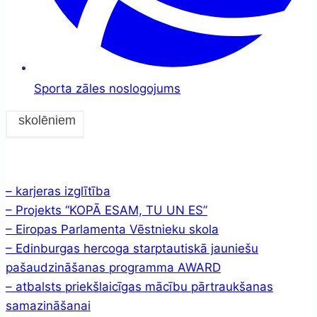
Sporta zāles noslogojums
skolēniem
– karjeras izglītība
– Projekts “KOPĀ ESAM, TU UN ES”
– Eiropas Parlamenta Vēstnieku skola
– Edinburgas hercoga starptautiskā jauniešu
pašaudzināšanas programma AWARD
– atbalsts priekšlaicīgas mācību pārtraukšanas
samazināšanai