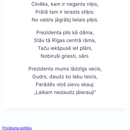
Cilvēks, kam ir negants niķis,
Prātā tam ir ierasts stiķis:
No valsts jāgrābj lielais piķis.
Prezidenta pils kā dāma,
Stāv tā Rīgas centrā rāma,
Taču iekšpusē iet plāni,
Nobiruši griesti, sāni.
Prezidents mums lādzīgs vecis,
Gudrs, daudz ko labu teicis,
Parādēs viņš sievu skauj:
„Laikam nedaudz jāierauj!”
Privātuma politika