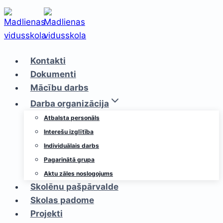
Skip
to
content
Kontakti
Dokumenti
Mācību darbs
Darba organizācija
Atbalsta personāls
Interešu izglītība
Individuālais darbs
Pagarinātā grupa
Aktu zāles noslogojums
Skolēnu pašpārvalde
Skolas padome
Projekti