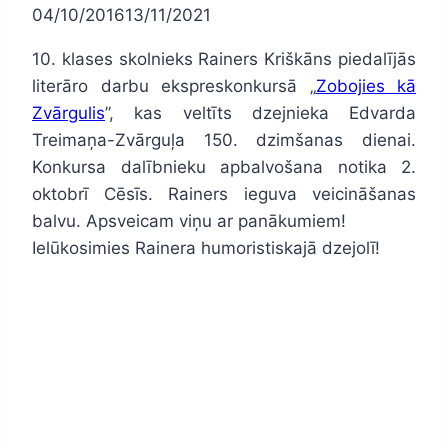
04/10/2016
13/11/2021
10. klases skolnieks Rainers Kriškāns piedalījās
literāro darbu ekspreskonkursā „
Zobojies kā
Zvārgulis
”, kas veltīts dzejnieka Edvarda
Treimaņa-Zvārguļa 150. dzimšanas dienai.
Konkursa dalībnieku apbalvošana notika 2.
oktobrī Cēsīs. Rainers ieguva veicināšanas
balvu. Apsveicam viņu ar panākumiem!
Ielūkosimies Rainera humoristiskajā dzejolī!