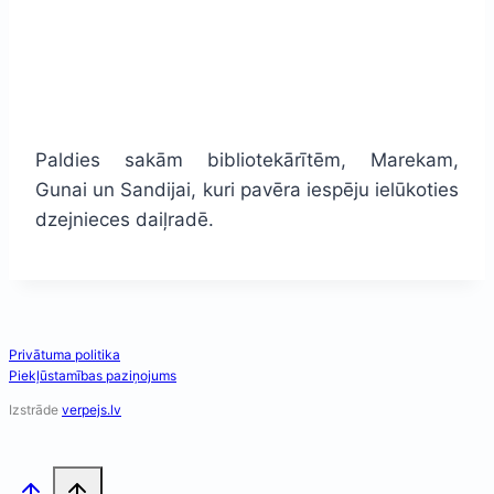
Paldies sakām bibliotekārītēm, Marekam,
Gunai un Sandijai, kuri pavēra iespēju ielūkoties
dzejnieces daiļradē.
Privātuma politika
Piekļūstamības paziņojums
Izstrāde
verpejs.lv