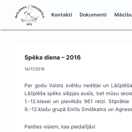
Skip
to
Kontakti
Dokumenti
Mācību
content
Spēka diena – 2016
14/11/2016
Par godu Valsts svētku nedēļai un Lāčplēša 
Lāčplēša spēks slēpjas ausīs, bet mūsu skol
1.-12.klasei un pievilkās 961 reizi. Stiprāki
9.-12.klašu grupā Emīls Smilškalns un Agnes
Paldies visiem, kas piedalījās!