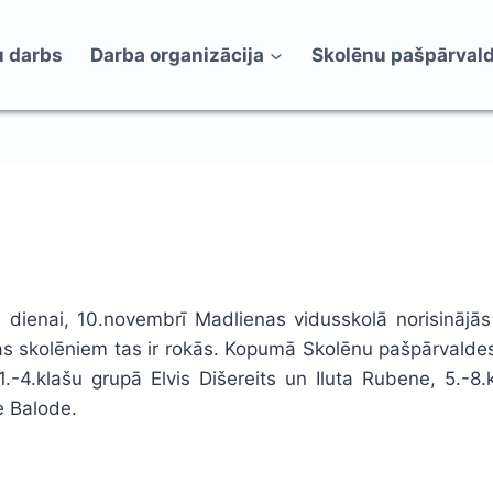
 darbs
Darba organizācija
Skolēnu pašpārval
dienai, 10.novembrī Madlienas vidusskolā norisinājās 
as skolēniem tas ir rokās. Kopumā Skolēnu pašpārvaldes
e 1.-4.klašu grupā Elvis Dišereits un Iluta Rubene, 5.-
e Balode.