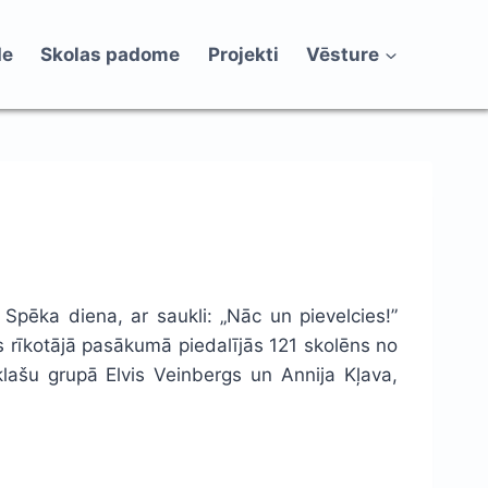
de
Skolas padome
Projekti
Vēsture
Spēka diena, ar saukli: „Nāc un pievelcies!”
 rīkotājā pasākumā piedalījās 121 skolēns no
8.klašu grupā Elvis Veinbergs un Annija Kļava,