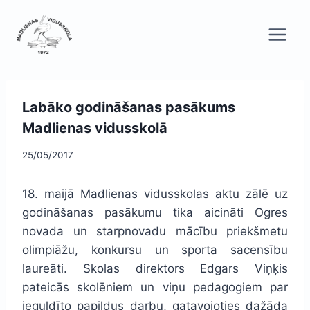
Skip
to
content
Labāko godināšanas pasākums
Madlienas vidusskolā
25/05/2017
18. maijā Madlienas vidusskolas aktu zālē uz
godināšanas pasākumu tika aicināti Ogres
novada un starpnovadu mācību priekšmetu
olimpiāžu, konkursu un sporta sacensību
laureāti. Skolas direktors Edgars Viņķis
pateicās skolēniem un viņu pedagogiem par
ieguldīto papildus darbu, gatavojoties dažāda