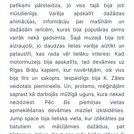
patīkami pārsteidza, jo viss tajā bija ļoti
mūsdienīgs. Varēja apskatīt dažādas
animācijas, informāciju par mašīnām un
dažādām ierīcēm, kuras bija populāras pirms
vairāk nekā gadsimta. Šajā muzejā bija ļoti
aizraujoši, jo daudzas lietas varēja aiztikt un
pataustīt, kas rada vēl lielāku interesi. Kad
motormuzejs bija apskatīts, tad devāmies uz
Rīgas Brāļu kapiem, kur novērtējām, cik viss
bija tīrs un sakopts. Iespaidīgs bija K. Zāles
veidotais piemineklis. Un, protams, mēģinājām
saprast kā darbojās mūžīgā uguns, kura nekad
neizdziest. Pēc šīs piemiņas vietas
apmeklēšanas devāmies mazliet izklaidēties.
Jump space bija lieliska vieta, kur izlēkāties pa
batutiem un mācījāmies dažādus, pat