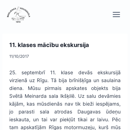
Skip
to
content
11. klases mācību ekskursija
11/10/2017
25. septembrī 11. klase devās ekskursijā
virzienā uz Rīgu. Tā bija brīnišķīga un saulaina
diena. Mūsu pirmais apskates objekts bija
Svētā Meinarda sala Ikšķilē. Uz salu devāmies
kājām, kas mūsdienās nav tik bieži iespējams,
jo parasti sala atrodas Daugavas ūdeņu
ieskauta, un tai var piekļūt tikai ar laivu. Pēc
tam apskatījām Rīgas motormuzeju, kurš mūs