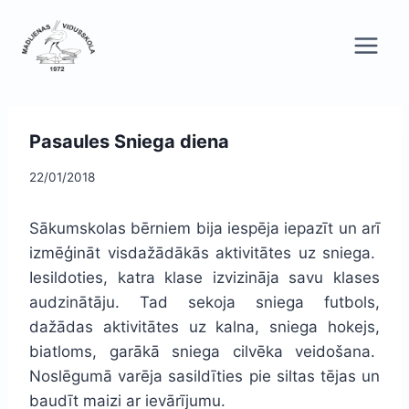
Skip
to
content
Pasaules Sniega diena
22/01/2018
Sākumskolas bērniem bija iespēja iepazīt un arī
izmēģināt visdažādākās aktivitātes uz sniega.
Iesildoties, katra klase izvizināja savu klases
audzinātāju. Tad sekoja sniega futbols,
dažādas aktivitātes uz kalna, sniega hokejs,
biatloms, garākā sniega cilvēka veidošana.
Noslēgumā varēja sasildīties pie siltas tējas un
baudīt maizi ar ievārījumu.