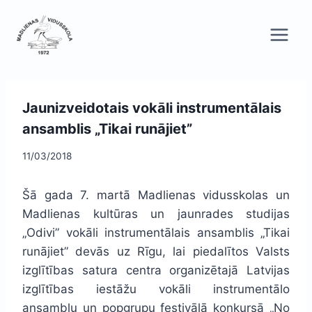
Skip
to
content
Jaunizveidotais vokāli instrumentālais
ansamblis „Tikai runājiet”
11/03/2018
Šā gada 7. martā Madlienas vidusskolas un
Madlienas kultūras un jaunrades studijas
„Odivi” vokāli instrumentālais ansamblis „Tikai
runājiet” devās uz Rīgu, lai piedalītos Valsts
izglītības satura centra organizētajā Latvijas
izglītības iestāžu vokāli instrumentālo
ansambļu un popgrupu festivālā konkursā „No