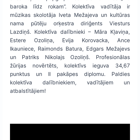
baroka līdz rokam”. Kolektīva vadītāja ir
mūzikas skolotāja Iveta Mežajeva un kultūras
nama pūtēju orķestra diriģents Viesturs
Lazdiņš. Kolektīva dalībnieki – Māra Kļaviņa,
Estere Ozoliņa, Evija Korovacka, Ance
Ikauniece, Raimonds Batura, Edgars Mežajevs
un Patriks Nikolajs Ozoliņš. Profesionālas
žūrijas novērtēts, kolektīvs ieguva 34,67
punktus un II pakāpes diplomu. Paldies
kolektīva dalībniekiem, vadītājiem un
atbalstītājiem!