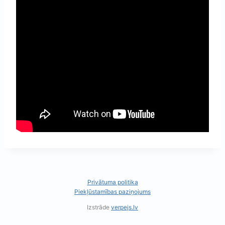
Privātuma politika
Piekļūstamības paziņojums
Izstrāde
verpejs.lv