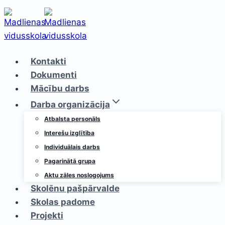
Skip
to
content
Kontakti
Dokumenti
Mācību darbs
Darba organizācija
Atbalsta personāls
Interešu izglītība
Individuālais darbs
Pagarinātā grupa
Aktu zāles noslogojums
Skolēnu pašpārvalde
Skolas padome
Projekti