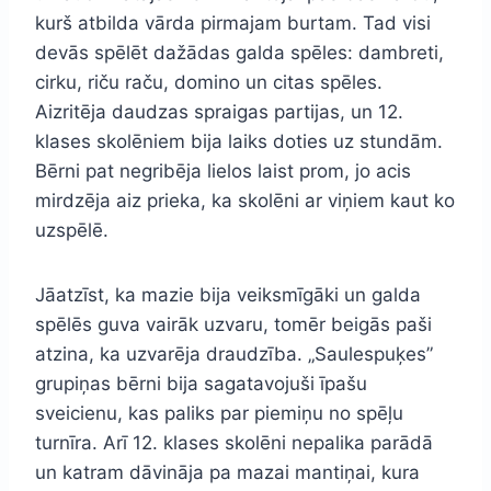
kurš atbilda vārda pirmajam burtam. Tad visi
devās spēlēt dažādas galda spēles: dambreti,
cirku, riču raču, domino un citas spēles.
Aizritēja daudzas spraigas partijas, un 12.
klases skolēniem bija laiks doties uz stundām.
Bērni pat negribēja lielos laist prom, jo acis
mirdzēja aiz prieka, ka skolēni ar viņiem kaut ko
uzspēlē.
Jāatzīst, ka mazie bija veiksmīgāki un galda
spēlēs guva vairāk uzvaru, tomēr beigās paši
atzina, ka uzvarēja draudzība. „Saulespuķes”
grupiņas bērni bija sagatavojuši īpašu
sveicienu, kas paliks par piemiņu no spēļu
turnīra. Arī 12. klases skolēni nepalika parādā
un katram dāvināja pa mazai mantiņai, kura