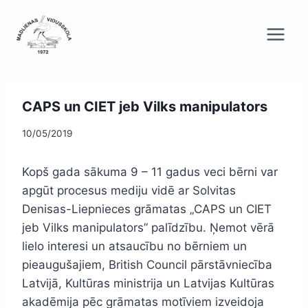
Skip
to
content
CAPS un CIET jeb Vilks manipulators
10/05/2019
Kopš gada sākuma 9 – 11 gadus veci bērni var
apgūt procesus mediju vidē ar Solvitas
Denisas-Liepnieces grāmatas „CAPS un CIET
jeb Vilks manipulators” palīdzību. Ņemot vērā
lielo interesi un atsaucību no bērniem un
pieaugušajiem, British Council pārstāvniecība
Latvijā, Kultūras ministrija un Latvijas Kultūras
akadēmija pēc grāmatas motīviem izveidoja