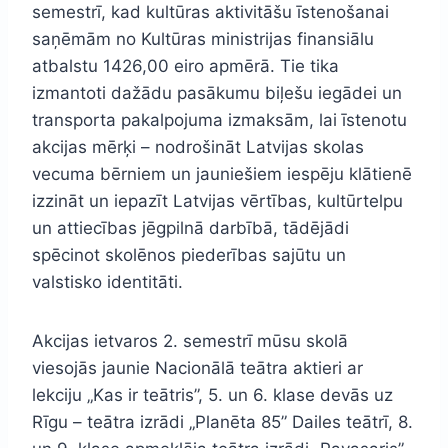
semestrī, kad kultūras aktivitāšu īstenošanai
saņēmām no Kultūras ministrijas finansiālu
atbalstu 1426,00 eiro apmērā. Tie tika
izmantoti dažādu pasākumu biļešu iegādei un
transporta pakalpojuma izmaksām, lai īstenotu
akcijas mērķi – nodrošināt Latvijas skolas
vecuma bērniem un jauniešiem iespēju klātienē
izzināt un iepazīt Latvijas vērtības, kultūrtelpu
un attiecības jēgpilnā darbībā, tādējādi
spēcinot skolēnos piederības sajūtu un
valstisko identitāti.
Akcijas ietvaros 2. semestrī mūsu skolā
viesojās jaunie Nacionālā teātra aktieri ar
lekciju „Kas ir teātris”, 5. un 6. klase devās uz
Rīgu – teātra izrādi „Planēta 85” Dailes teātrī, 8.