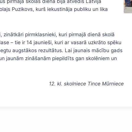
us pirmajā skolas dienā bija atvedis Latvijā
lajs Puzikovs, kurš iekustināja publiku un lika
inātkāri pirmklasnieki, kuri pirmajā dienā skolā
lase – tie ir 14 jaunieši, kuri ar vasarā uzkrāto spēku
iegtu augstākos rezultātus. Lai jaunais mācību gads
s un jaunām zināšanām piepildīts gan skolēniem un
12. kl. skolniece Tince Mūrniece