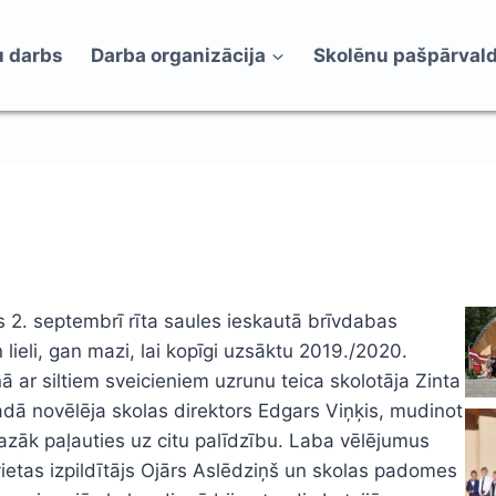
 darbs
Darba organizācija
Skolēnu pašpārval
s 2. septembrī rīta saules ieskautā brīvdabas
 lieli, gan mazi, lai kopīgi uzsāktu 2019./2020.
ar siltiem sveicieniem uzrunu teica skolotāja Zinta
dā novēlēja skolas direktors Edgars Viņķis, mudinot
azāk paļauties uz citu palīdzību. Laba vēlējumus
ietas izpildītājs Ojārs Aslēdziņš un skolas padomes