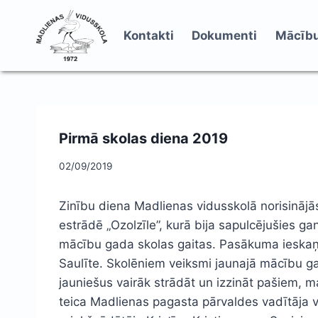
Skip
to
Kontakti
Dokumenti
Mācību
content
Pirmā skolas diena 2019
02/09/2019
Zinību diena Madlienas vidusskolā norisinājā
estrādē „Ozolzīle”, kurā bija sapulcējušies gan
mācību gada skolas gaitas. Pasākuma ieskaņā 
Saulīte. Skolēniem veiksmi jaunajā mācību ga
jauniešus vairāk strādāt un izzināt pašiem, m
teica Madlienas pagasta pārvaldes vadītāja v