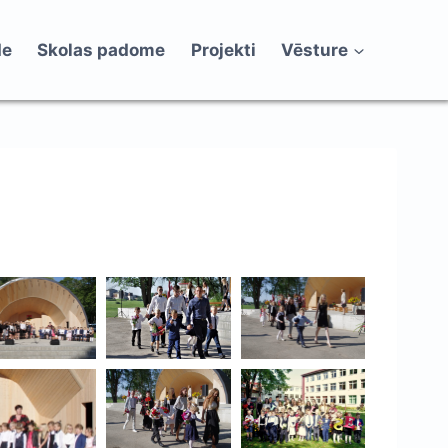
de
Skolas padome
Projekti
Vēsture