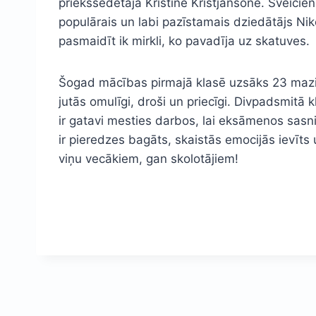
priekšsēdētāja Kristīne Kristjansone. Sveicien
populārais un labi pazīstamais dziedātājs Niko
pasmaidīt ik mirkli, ko pavadīja uz skatuves.
Šogad mācības pirmajā klasē uzsāks 23 mazi, z
jutās omulīgi, droši un priecīgi. Divpadsmitā k
ir gatavi mesties darbos, lai eksāmenos sasn
ir pieredzes bagāts, skaistās emocijās ievīt
viņu vecākiem, gan skolotājiem!