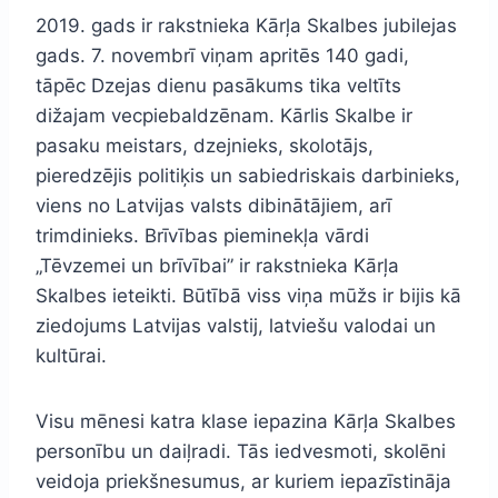
2019. gads ir rakstnieka Kārļa Skalbes jubilejas
gads. 7. novembrī viņam apritēs 140 gadi,
tāpēc Dzejas dienu pasākums tika veltīts
dižajam vecpiebaldzēnam. Kārlis Skalbe ir
pasaku meistars, dzejnieks, skolotājs,
pieredzējis politiķis un sabiedriskais darbinieks,
viens no Latvijas valsts dibinātājiem, arī
trimdinieks. Brīvības pieminekļa vārdi
„Tēvzemei un brīvībai” ir rakstnieka Kārļa
Skalbes ieteikti. Būtībā viss viņa mūžs ir bijis kā
ziedojums Latvijas valstij, latviešu valodai un
kultūrai.
Visu mēnesi katra klase iepazina Kārļa Skalbes
personību un daiļradi. Tās iedvesmoti, skolēni
veidoja priekšnesumus, ar kuriem iepazīstināja