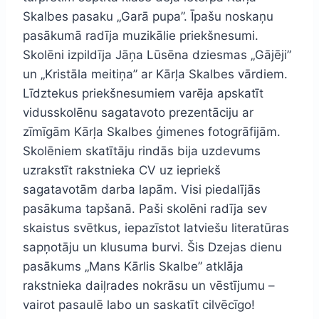
Skalbes pasaku „Garā pupa”. Īpašu noskaņu
pasākumā radīja muzikālie priekšnesumi.
Skolēni izpildīja Jāņa Lūsēna dziesmas „Gājēji”
un „Kristāla meitiņa” ar Kārļa Skalbes vārdiem.
Līdztekus priekšnesumiem varēja apskatīt
vidusskolēnu sagatavoto prezentāciju ar
zīmīgām Kārļa Skalbes ģimenes fotogrāfijām.
Skolēniem skatītāju rindās bija uzdevums
uzrakstīt rakstnieka CV uz iepriekš
sagatavotām darba lapām. Visi piedalījās
pasākuma tapšanā. Paši skolēni radīja sev
skaistus svētkus, iepazīstot latviešu literatūras
sapņotāju un klusuma burvi. Šis Dzejas dienu
pasākums „Mans Kārlis Skalbe” atklāja
rakstnieka daiļrades nokrāsu un vēstījumu –
vairot pasaulē labo un saskatīt cilvēcīgo!