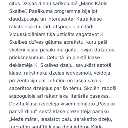
citus Dzejas dienu sarīkojumā „Mans Kārlis
Skalbe”. Pasākuma programma bija ļoti
daudzpusīga un interesanta. Katra klase
rakstnieka daiļradi atspoguļoja citādi.
Vidusskolēniem tika uzticēts sagatavot K.
Skalbes dzīves gājuma aprakstu, kuru paši
skolēni lasīja pasākuma gaitā, ievijot dažādos
priekšnesumus. Ceturtā un piektā klase
deklamēja K. Skalbes dzeju, savukārt astotā
klase, rakstnieka dzejas iedvesmoti, veidoja
prezentāciju par lietutiņu un lasīja savus
sacerētos dzejoļus par šo tēmu. Skolēni radoši
atspoguļoja arī rakstnieka literārās pasakas.
Devītā klase izspēlēja visiem iemīļoto „Pasaku
par vērdiņu”, sestā klase prezentēja pasaku
„Meža māte”, iesaistot pašu sarakstīto dzeju,
turpretim septītā klase dejā ietērpa Kārļa