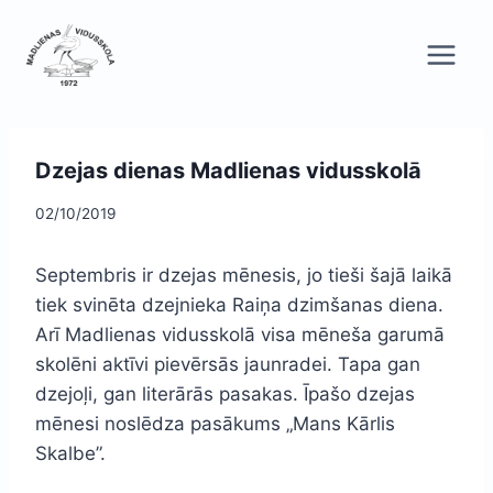
Skip
to
content
Dzejas dienas Madlienas vidusskolā
02/10/2019
Septembris ir dzejas mēnesis, jo tieši šajā laikā
tiek svinēta dzejnieka Raiņa dzimšanas diena.
Arī Madlienas vidusskolā visa mēneša garumā
skolēni aktīvi pievērsās jaunradei. Tapa gan
dzejoļi, gan literārās pasakas. Īpašo dzejas
mēnesi noslēdza pasākums „Mans Kārlis
Skalbe”.