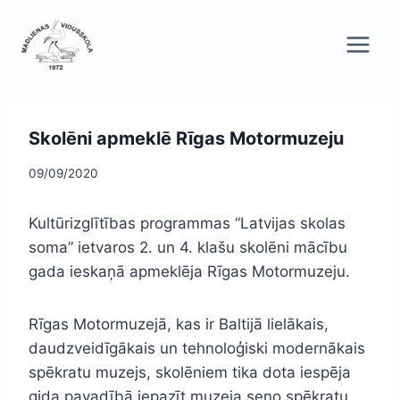
Skip
to
content
Skolēni apmeklē Rīgas Motormuzeju
09/09/2020
Kultūrizglītības programmas “Latvijas skolas
soma” ietvaros 2. un 4. klašu skolēni mācību
gada ieskaņā apmeklēja Rīgas Motormuzeju.
Rīgas Motormuzejā, kas ir Baltijā lielākais,
daudzveidīgākais un tehnoloģiski modernākais
spēkratu muzejs, skolēniem tika dota iespēja
gida pavadībā iepazīt muzeja seno spēkratu