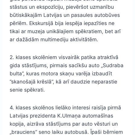
stāstus un ekspozīciju, pievēršot uzmanību
būtiskākajām Latvijas un pasaules autobūves
pērlēm. Ekskursijā bija iespēja iepazīties ne
tikai ar muzeja unikālajiem spēkratiem, bet arī
ar dažādām multimediju aktivitātēm.
2. klases skolēniem visvairāk patika atraktīvā
gida stāstījums, pirmais sacīkšu auto „Sudraba
bulta”, kuras motora skaņu varēja izbaudīt
”skanošajā krēslā”, kā arī daudzie neparastie
senie spēkrati.
4. klases skolēnos lielāko interesi raisīja pirmā
Latvijas prezidenta K.Ulmaņa automašīnas
kopija, aizrāva stāstījums par auto vēsturi un
„brauciens” seno laiku autobusā. Īpaši bērniem