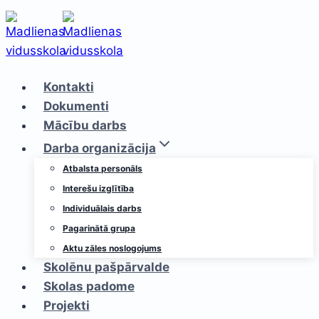
Skip
to
content
Kontakti
Dokumenti
Mācību darbs
Darba organizācija
Atbalsta personāls
Interešu izglītība
Individuālais darbs
Pagarinātā grupa
Aktu zāles noslogojums
Skolēnu pašpārvalde
Skolas padome
Projekti