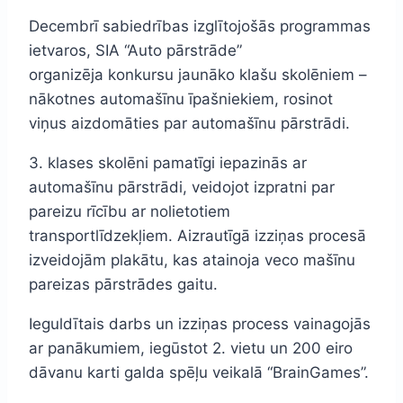
Decembrī sabiedrības izglītojošās programmas
ietvaros, SIA “Auto pārstrāde”
organizēja konkursu jaunāko klašu skolēniem –
nākotnes automašīnu īpašniekiem, rosinot
viņus aizdomāties par automašīnu pārstrādi.
3. klases skolēni pamatīgi iepazinās ar
automašīnu pārstrādi, veidojot izpratni par
pareizu rīcību ar nolietotiem
transportlīdzekļiem. Aizrautīgā izziņas procesā
izveidojām plakātu, kas atainoja veco mašīnu
pareizas pārstrādes gaitu.
Ieguldītais darbs un izziņas process vainagojās
ar panākumiem, iegūstot 2. vietu un 200 eiro
dāvanu karti galda spēļu veikalā “BrainGames”.