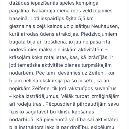
dažādas iepazīšanās spēles kempinga
pagalmā. Nākamajā dienā mēs veldzējāmies
baseinā. Ļoti iespaidīgs šķita 5,5 km
gleznainais ceļš kalnos uz pilsētiņu Neuhausen,
kurā atrodas ūdens atrakcijas. Piedzīvojumiem
bagāta bija arī trešdiena, jo jau no paša rīta
nodevāmies mākslinieciskām aktivitātēm –
krāsojām koka rotaļlietas, kas, kā izrādījās, ir
ļoti tematiska aktivitāte dienas turpmākajām
nodarbēm. Pēc tam devāmies uz Zeifeni, kur
bijām nelielā ekskursijā pa šo pilsētu, kā arī
nopirkām Zeifenei tik ļoti raksturīgos suvenīrus
– koka izstrādājumus. Vēlāk turpat izmēģinājām
arī rodeļu trasi. Pēcpusdienā pārbaudījām savu
fizisko sagatavotību klinšu kāpšanas
nodarbībā. Kā pievienotā vērtība šai aktivitātei
bija instruktora lekcija par drošību, ekipējumu