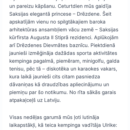
un pareizu kāpšanu. Ceturtdien mūs gaidīja
Saksijas elegantā princese – Drēzdene. Šeit
apskatījām vienu no spilgtākajiem baroka
arhitektūras ansambļiem vācu zemē – Saksijas
kūrfirsta Augusta II Stiprā rezidenci. Aplūkojām
arī Drēzdenes Dievmātes baznīcu. Piektdienā
jaunieši izmēģināja dažādas sporta aktivitātes
kempinga pagalmā, piemēram, minigolfu, galda
tenisu, pēc tā – diskotēka un karaokes vakars,
kura laikā jaunieši cits citam pasniedza
dāvaniņas kā draudzības apliecinājumu un
piemiņu par šo notikumu. No rīta sākās garais
atpakaļceļš uz Latviju.
Visas nedēļas garumā mūs ļoti lutināja
laikapstākļi, kā teica kempinga vadītāja Ulrike: