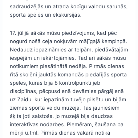
sadraudzējās un atrada kopīgu valodu sarunās,
sporta spēlēs un ekskursijās.
17. jūlijā sākās mūsu piedzīvojums, kad pēc
nogurdinošā ceļa nokļuvām mājīgajā kempingā.
Nedaudz iepazināmies ar telpām, piedāvātajām
iespējām un iekārtojāmies. Tad arī sākās mūsu
notikumiem piesātinātā nedēļa. Pirmās dienas
rītā skolēni jauktās komandās piedalījās sporta
spēlēs, kurās bija 8 kontrolpunkti jeb
disciplīnas, pēcpusdienā devāmies pārgājienā
uz Zaidu, kur iepazinām tuvējo pilsētu un bijām
ziemas sporta veidu muzejā. Tas jauniešiem
šķita ļoti saistošs, jo muzejā bija daudzas
interaktīvas nodarbes. Piemēram, šaušana pa
mērķi u.tml. Pirmās dienas vakarā notika