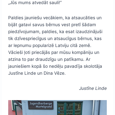
„Jūs mums atvedāt sauli!”
Paldies jauniešu vecākiem, ka atsaucāties un
bijāt gatavi savus bērnus vest pretī šādam
piedzīvojumam, paldies, ka esat izaudzinājuši
tik dzīvespriecīgus un atsaucīgus bērnus, kas
ar lepnumu popularizē Latviju citā zemē.
Vācieši ļoti priecājās par mūsu kompāniju un
atzina to par draudzīgu un patīkamu. Ar
jauniešiem kopā šo nedēļu pavadīja skolotāja
Justīne Linde un Dina Vēze.
Justīne Linde