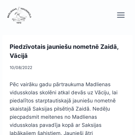
Skip
to
content
Piedzīvotais jauniešu nometnē Zaidā,
Vācijā
10/08/2022
Pēc vairāku gadu pārtraukuma Madlienas
vidusskolas skolēni atkal devās uz Vāciju, lai
piedalītos starptautiskajā jauniešu nometnē
skaistajā Saksijas pilsētiņā Zaidā. Nedēļu
piecpadsmit meitenes no Madlienas
vidusskolas pavadīja kopā ar Saksijas
labākajiem šahistiem. Jaunieši ātri