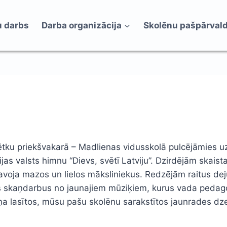
 darbs
Darba organizācija
Skolēnu pašpārval
ētku priekšvakarā – Madlienas vidusskolā pulcējāmies uz
ijas valsts himnu “Dievs, svētī Latviju”. Dzirdējām ska
tavoja mazos un lielos māksliniekus. Redzējām raitus dej
us skaņdarbus no jaunajiem mūziķiem, kurus vada pedago
ņa lasītos, mūsu pašu skolēnu sarakstītos jaunrades dz