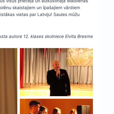
. Mūs visus priecēja un aizkustināja Madlienas
skolēnu skaistajiem un īpašajiem vārdiem
stākas vietas par Latviju! Saules mūžu
ksta autore
12. klases skolniece Elvita Bresme