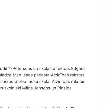
udiņš-Pētersons un skolas direktors Edgars
asniedza Madlienas pagasta Atzinības rakstus
 mācību darbā mūsu skolā. Atzinības rakstus
ses skolnieki Māris Jansons un Rinalds