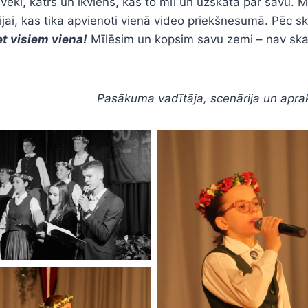
r cilvēki, katrs un ikviens, kas to mīl un uzskata par savu
ijai, kas tika apvienoti vienā video priekšnesumā. Pēc 
t visiem viena!
Mīlēsim un kopsim savu zemi – nav skai
Pasākuma vadītāja, scenārija un apra