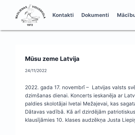
Skip
to
Kontakti
Dokumenti
Mācību
content
Mūsu zeme Latvija
24/11/2022
2022. gada 17. novembrī – Latvijas valsts sv
dzimšanas dienai. Koncerts ieskanēja ar Latv
paldies skolotājai Ivetai Mežajevai, kas saga
Dātavas vadībā. Kā arī dzirdējām patriotisk
klausījāmies 10. klases audzēkņa Justa Liepi