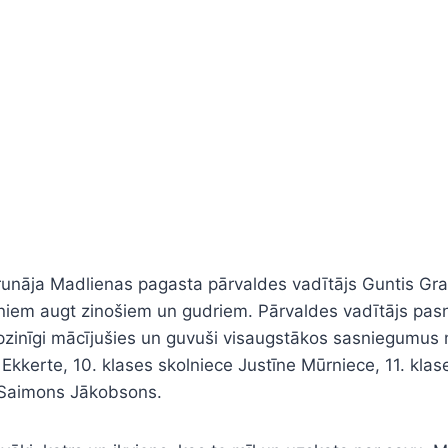
unāja Madlienas pagasta pārvaldes vadītājs Guntis Gra
kolēniem augt zinošiem un gudriem. Pārvaldes vadītājs p
apzinīgi mācījušies un guvuši visaugstākos sasniegumus
 Ekkerte, 10. klases skolniece Justīne Mūrniece, 11. kla
s Saimons Jākobsons.