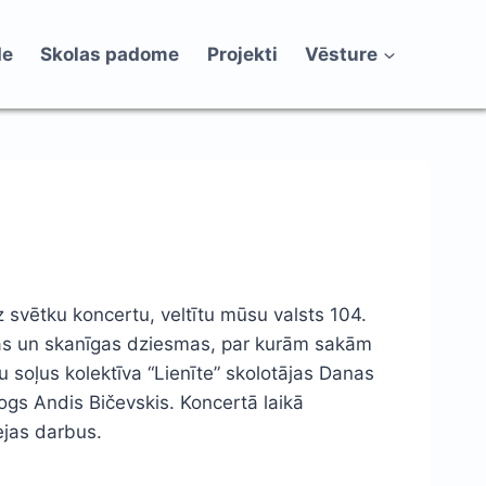
de
Skolas padome
Projekti
Vēsture
 svētku koncertu, veltītu mūsu valsts 104.
istas un skanīgas dziesmas, par kurām sakām
u soļus kolektīva “Lienīte” skolotājas Danas
gs Andis Bičevskis. Koncertā laikā
ejas darbus.