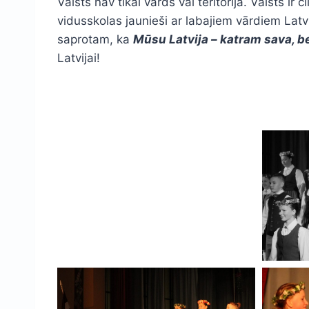
Valsts nav tikai vārds vai teritorija. Valsts i
vidusskolas jaunieši ar labajiem vārdiem Latv
saprotam, ka
Mūsu Latvija – katram sava, be
Latvijai!