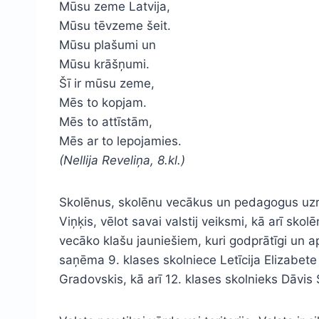
Mūsu zeme Latvija,
Mūsu tēvzeme šeit.
Mūsu plašumi un
Mūsu krāšņumi.
Šī ir mūsu zeme,
Mēs to kopjam.
Mēs to attīstām,
Mēs ar to lepojamies.
(Nellija Reveliņa, 8.kl.)
Skolēnus, skolēnu vecākus un pedagogus uzr
Viņķis, vēlot savai valstij veiksmi, kā arī s
vecāko klašu jauniešiem, kuri godprātīgi un 
saņēma 9. klases skolniece Letīcija Elizabete
Gradovskis, kā arī 12. klases skolnieks Dāvi