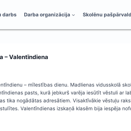
 darbs
Darba organizācija
Skolēnu pašpārval
a – Valentīndiena
entīndienu – mīlestības dienu. Madlienas vidusskolā skol
ndienas pasts, kurā jebkurš varēja iesūtīt vēstuli ar l
as tika nogādātas adresātiem. Visaktīvākie vēstuļu rakstī
stulītes. Valentīndienas izskaņā klasēm bija iespēja no