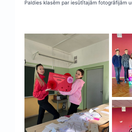
Paldies klasēm par iesūtītajām fotogrāfijām u