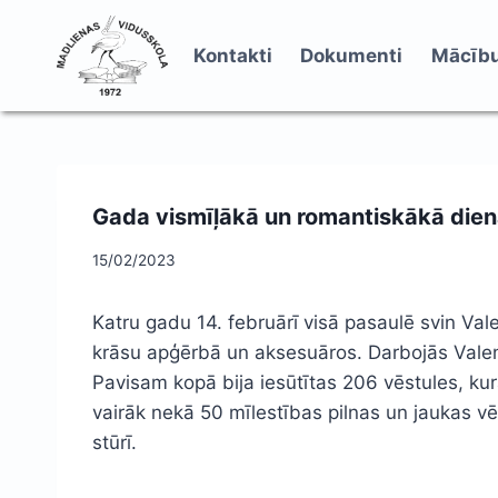
Skip
to
Kontakti
Dokumenti
Mācību
content
Gada vismīļākā un romantiskākā dien
15/02/2023
Katru gadu 14. februārī visā pasaulē svin Val
krāsu apģērbā un aksesuāros. Darbojās Valentī
Pavisam kopā bija iesūtītas 206 vēstules, kur
vairāk nekā 50 mīlestības pilnas un jaukas vē
stūrī.