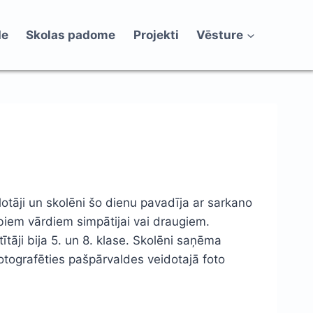
de
Skolas padome
Projekti
Vēsture
otāji un skolēni šo dienu pavadīja ar sarkano
abiem vārdiem simpātijai vai draugiem.
tāji bija 5. un 8. klase. Skolēni saņēma
fotografēties pašpārvaldes veidotajā foto