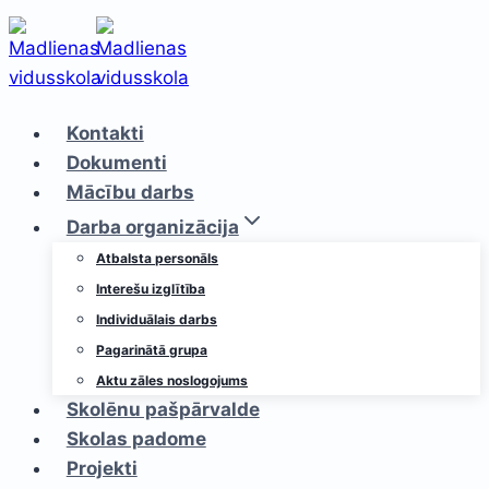
Skip
to
content
Kontakti
Dokumenti
Mācību darbs
Darba organizācija
Atbalsta personāls
Interešu izglītība
Individuālais darbs
Pagarinātā grupa
Aktu zāles noslogojums
Skolēnu pašpārvalde
Skolas padome
Projekti