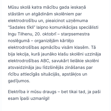
Mūsu skolā katra mācību gada ieskaņā
stāstām un atgādinām skolēniem par
elektrodrošību un, pieaicinot uzņēmuma
“Sadales tīkli” laipno komunikācijas speciālisti
Ingu Tilhenu, 20. oktobrī – starpsemestra
noslēgumā – organizējām kārtējo
elektrodrošības apmācību visām klasēm. Tā
bija lekcija, kurā jaunāko klašu skolēni uzzināja
elektrodrošības ABC, savukārt lielākie skolēni
atsvaidzināja jau līdzšinējās zināšanas par
rīcību attiecīgās situācijās, apstākļos un
gadījumos.
Elektrība ir mūsu draugs – bet tikai tad, ja paši
esam īpaši uzmanīgi!