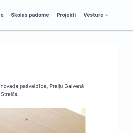
de
Skolas padome
Projekti
Vēsture
iļu novada pašvaldība, Preiļu Galvenā
Streičs.