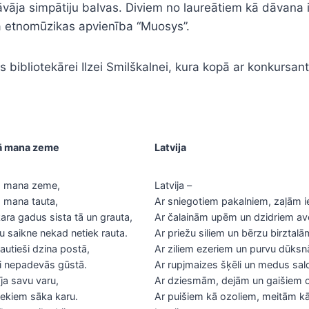
dāvāja simpātiju balvas. Diviem no laureātiem kā dāvana
etnomūzikas apvienība “Muosys”.
 bibliotekārei Ilzei Smilškalnei, kura kopā ar konkursan
 tā mana zeme
Latvija
tā mana zeme,
Latvija –
tā mana tauta,
Ar sniegotiem pakalniem, zaļām i
ra gadus sista tā un grauta,
Ar čalainām upēm un dzidriem av
šu saikne nekad netiek rauta.
Ar priežu siliem un bērzu birztalā
utieši dzina postā,
Ar ziliem ezeriem un purvu dūksn
ši nepadevās gūstā.
Ar rupjmaizes šķēli un medus sa
īja savu varu,
Ar dziesmām, dejām un gaišiem c
iekiem sāka karu.
Ar puišiem kā ozoliem, meitām kā