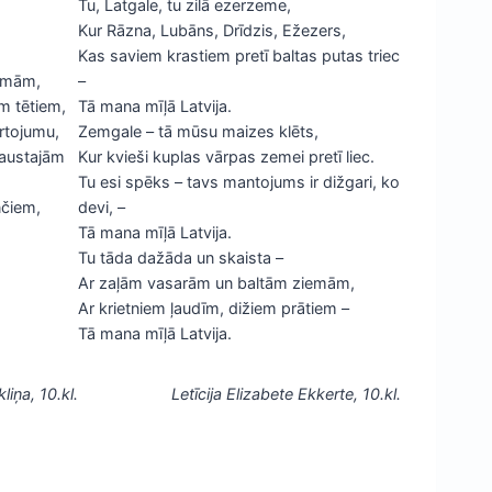
Tu, Latgale, tu zilā ezerzeme,
Kur Rāzna, Lubāns, Drīdzis, Ežezers,
Kas saviem krastiem pretī baltas putas triec
emām,
–
m tētiem,
Tā mana mīļā Latvija.
ārtojumu,
Zemgale – tā mūsu maizes klēts,
austajām
Kur kvieši kuplas vārpas zemei pretī liec.
Tu esi spēks – tavs mantojums ir dižgari, ko
nčiem,
devi, –
Tā mana mīļā Latvija.
Tu tāda dažāda un skaista –
Ar zaļām vasarām un baltām ziemām,
Ar krietniem ļaudīm, dižiem prātiem –
Tā mana mīļā Latvija.
kliņa
, 10.kl.
Letīcija Elizabete Ekkerte
, 10.kl.