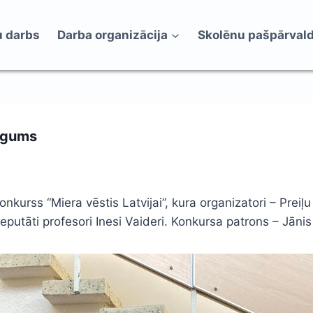
 darbs
Darba organizācija
Skolēnu pašpārval
lēgums
konkurss “Miera vēstis Latvijai”, kura organizatori – Pre
putāti profesori Inesi Vaideri. Konkursa patrons – Jānis 