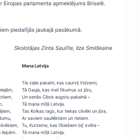
 ir Eiropas parlamenta apmeklējums Briselē.
tiem piedalījās jaukajā pasākumā.
Skolotājas Zinta Saulīte, Ilze Smilškalne
Mana Latvija
Tie zaļie pakalni, kas caurvij Vidzemi,
elejām,
Tā Gauja, kas met līkumus uz jūru,
otiem,
Un senās Cēsis augstu pakalnā –
m,
Tā mana mīļā Latvija.
ājiem,
Tas Kolkas rags, kur tiekas cilvēki un jūra,
ldumu,
Ar saviem saullēktiem un rietiem.
ilvēkiem,
Tu, Kurzeme, kas lībiešiem bij’ svēta –
 liepām.
Tā mana mīļā Latvija.