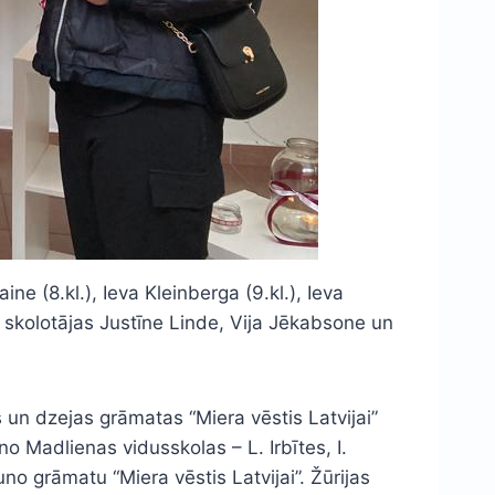
ne (8.kl.), Ieva Kleinberga (9.kl.), Ieva
es skolotājas Justīne Linde, Vija Jēkabsone un
 un dzejas grāmatas “Miera vēstis Latvijai”
no Madlienas vidusskolas – L. Irbītes, I.
no grāmatu “Miera vēstis Latvijai”. Žūrijas