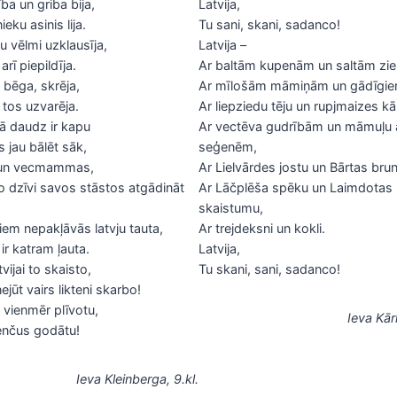
a un griba bija,
Latvija,
ieku asinis lija.
Tu sani, skani, sadanco!
 vēlmi uzklausīja,
Latvija –
arī piepildīja.
Ar baltām kupenām un saltām zi
 bēga, skrēja,
Ar mīlošām māmiņām un gādīgie
 tos uzvarēja.
Ar liepziedu tēju un rupjmaizes k
jā daudz ir kapu
Ar vectēva gudrībām un māmuļu 
 jau bālēt sāk,
seģenēm,
i un vecmammas,
Ar Lielvārdes jostu un Bārtas bru
 dzīvi savos stāstos atgādināt
Ar Lāčplēša spēku un Laimdotas
skaistumu,
iem nepakļāvās latvju tauta,
Ar trejdeksni un kokli.
ir katram ļauta.
Latvija,
vijai to skaisto,
Tu skani, sani, sadanco!
jūt vairs likteni skarbo!
 vienmēr plīvotu,
Ieva Kār
enčus godātu!
Ieva Kleinberga,
9.kl.