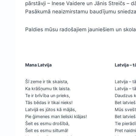
pārstāvji – Inese Vaidere un Jānis Streičs – 
Pasākumā neaizmirstamu baudījumu sniedza 
Paldies mūsu radošajiem jauniešiem un skolas
Mana Latvija
Latvija –
Šī zeme ir tik skaista,
Latvija – 
Ka krāšņumu tik laista.
Latvija – 
Te ir brīvība un prieks,
Daudzus ka
Tās bēdas ir tikai nieks!
Bet latvie
Latvijā es jūtos kā mājās,
Mūs svešta
Pie ģimenes man lieliski klājas!
Bet latvie
Šeit es esmu drošībā,
Tie pierād
Šeit es esmu siltumā!
Pret naidn