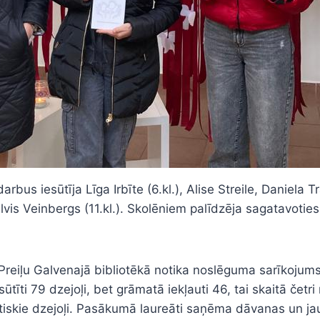
 iesūtīja Līga Irbīte (6.kl.), Alise Streile, Daniela Trai
 Kalvis Veinbergs (11.kl.). Skolēniem palīdzēja sagatavoti
Preiļu Galvenajā bibliotēkā notika noslēguma sarīkojums
īti 79 dzejoļi, bet grāmatā iekļauti 46, tai skaitā četri 
iotiskie dzejoļi. Pasākumā laureāti saņēma dāvanas un jau