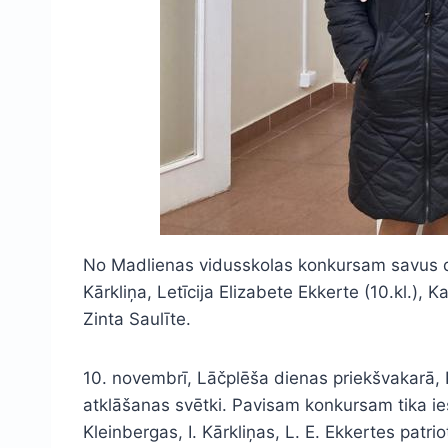
No Madlienas vidusskolas konkursam savus darbus
Kārkliņa, Letīcija Elizabete Ekkerte (10.kl.),
Zinta Saulīte.
10. novembrī, Lāčplēša dienas priekšvakarā, 
atklāšanas svētki. Pavisam konkursam tika iesūt
Kleinbergas, I. Kārkliņas, L. E. Ekkertes patr