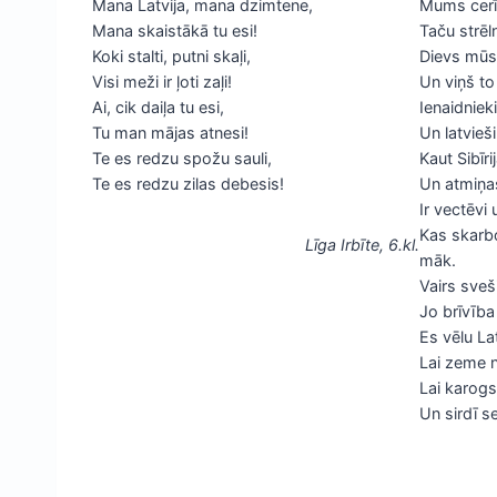
Mana Latvija, mana dzimtene,
Mums cerīb
Mana skaistākā tu esi!
Taču strēln
Koki stalti, putni skaļi,
Dievs mūsu
Visi meži ir ļoti zaļi!
Un viņš to 
Ai, cik daiļa tu esi,
Ienaidnieki
Tu man mājas atnesi!
Un latvieši
Te es redzu spožu sauli,
Kaut Sibīri
Te es redzu zilas debesis!
Un atmiņas
Ir vectēv
Kas skarbo
Līga Irbīte, 6.kl.
māk.
Vairs sveš
Jo brīvība 
Es vēlu Lat
Lai zeme ne
Lai karogs
Un sirdī s