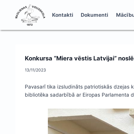
Skip
to
Kontakti
Dokumenti
Mācību
content
Konkursa “Miera vēstis Latvijai” nos
13/11/2023
Pavasarī tika izsludināts patriotiskās dzejas 
bibliotēka sadarbībā ar Eiropas Parlamenta de