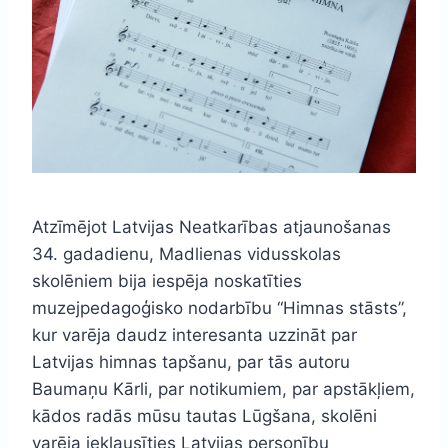
Atzīmējot Latvijas Neatkarības atjaunošanas
34. gadadienu, Madlienas vidusskolas
skolēniem bija iespēja noskatīties
muzejpedagoģisko nodarbību “Himnas stāsts”,
kur varēja daudz interesanta uzzināt par
Latvijas himnas tapšanu, par tās autoru
Baumaņu Kārli, par notikumiem, par apstākļiem,
kādos radās mūsu tautas Lūgšana, skolēni
varēja ieklausīties Latvijas personību