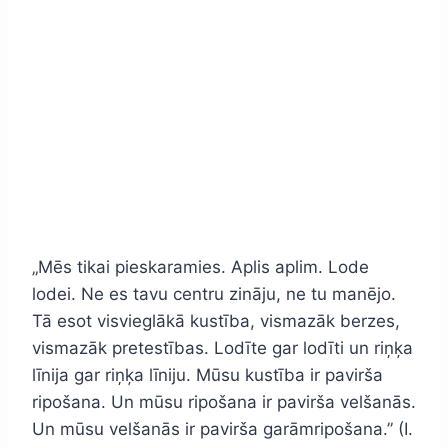
„Mēs tikai pieskaramies. Aplis aplim. Lode
lodei. Ne es tavu centru zināju, ne tu manējo.
Tā esot visvieglākā kustība, vismazāk berzes,
vismazāk pretestības. Lodīte gar lodīti un riņķa
līnija gar riņķa līniju. Mūsu kustība ir pavirša
ripošana. Un mūsu ripošana ir pavirša velšanās.
Un mūsu velšanās ir pavirša garāmripošana.” (I.