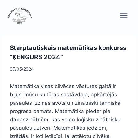
Skip
to
content
Starptautiskais matemātikas konkurss
“ĶENGURS 2024”
07/05/2024
Matemātika visas cilvēces vēstures gaitā ir
bijusi mūsu kultūras sastāvdaļa, apkārtējās
pasaules izziņas avots un zinātniski tehniskā
progresa pamats. Matemātika pieder pie
dabaszinātnēm, kas veido loģisku zinātnisku
pasaules uztveri. Matemātikas jēdzieni,
izrādās, ir ļoti ietilpīgi, lai attēlotu cilvēka