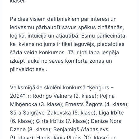
klasei.
Paldies visiem dalībniekiem par interesi un
iedvesmu pārbaudīt savus spēkus zināšanās,
loģikā, intuīcijā un atjautībā. Esmu pārliecināta,
ka ikviens no jums ir tikai ieguvējs, piedaloties
šāda veida konkursos. Tā ir ļoti laba iespēja
izkāpt laukā no savas komforta zonas un
pilnveidot sevi.
Veiksmīgākie skolēni konkursā “Ķengurs –
2024” ir: Rodrigo Valners (2. klase); Poļina
Mihņenoka (3. klase); Ernests Žegots (4. klase);
Sāra Salgrāve-Zakovska (5. klase); Līga Irbīte
(6. klase); Ģirts Irbītis (7. klase); Denīze Nora
Dzene (8. klase); Benjamiņš Afanasjevs
(9. klase); Harijs Jānis Pluģis (10. klase) un