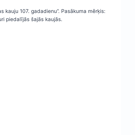
glas kauju 107. gadadienu”. Pasākuma mērķis:
ri piedalījās šajās kaujās.