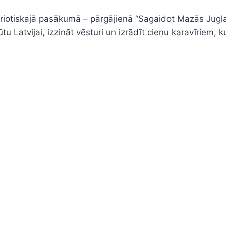
 patriotiskajā pasākumā – pārgājienā “Sagaidot Mazās Ju
 Latvijai, izzināt vēsturi un izrādīt cieņu karavīriem, ku