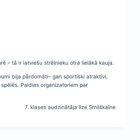
– tā ir latviešu strēlnieku otra lielākā kauja.
mi bija pārdomāti– gan sportiski atraktīvi,
u spēlēs. Paldies organizatoriem par
7. klases audzinātāja Ilze Smilškalne