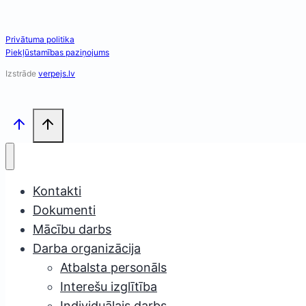
Privātuma politika
Piekļūstamības paziņojums
Izstrāde
verpejs.lv
Kontakti
Dokumenti
Mācību darbs
Darba organizācija
Atbalsta personāls
Interešu izglītība
Individuālais darbs