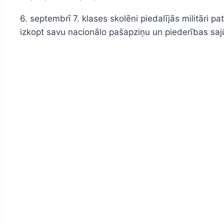
6. septembrī 7. klases skolēni piedalījās militāri
izkopt savu nacionālo pašapziņu un piederības sajūtu