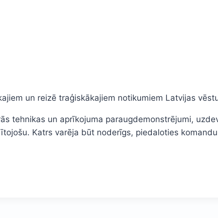
jiem un reizē traģiskākajiem notikumiem Latvijas vēsturē 
ārās tehnikas un aprīkojuma paraugdemonstrējumi, uzdevu
glītojošu. Katrs varēja būt noderīgs, piedaloties komand