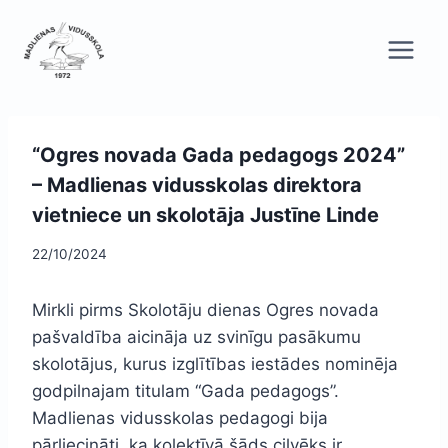
Skip
to
content
“Ogres novada Gada pedagogs 2024”
– Madlienas vidusskolas direktora
vietniece un skolotāja Justīne Linde
22/10/2024
Mirkli pirms Skolotāju dienas Ogres novada
pašvaldība aicināja uz svinīgu pasākumu
skolotājus, kurus izglītības iestādes nominēja
godpilnajam titulam “Gada pedagogs”.
Madlienas vidusskolas pedagogi bija
pārliecināti, ka kolektīvā šāds cilvēks ir