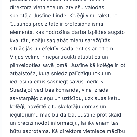
direktora vietniece un latviešu valodas
skolotāja Justīne Linde. Kolēģi viņu raksturo:
“Justīnes precizitāte ir profesionālisma
elements, kas nodrošina darba izpildes augsto
kvalitāti, spēju saglabāt mieru sarežģītās
situācijās un efektīvi sadarboties ar citiem.
Viņas vēlme ir nepārtraukti attīstīties un
pilnveidoties savā jomā. Justīne kā kolēģe ir ļoti
atbalstoša, kura sniedz palīdzīgu roku un
iedrošina citus sasniegt savus mērķus.
Strādājot vadības komandā, viņa izrāda
savstarpējo cieņu un uzticību, uzklausa katru
kolēģi, novērtē citu skolotāju domas un
ieguldījumu mācību darbā. Justīne prot skaidri
un precīzi nodot informāciju, lai ikvienam tas
būtu saprotams. Kā direktora vietniece mācību