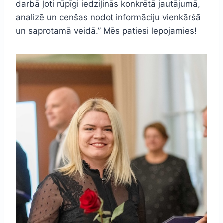
darbā ļoti rūpīgi iedziļinās konkrētā jautājumā,
analizē un cenšas nodot informāciju vienkāršā
un saprotamā veidā.” Mēs patiesi lepojamies!