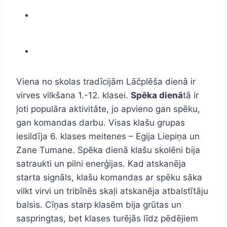
Viena no skolas tradīcijām Lāčplēša dienā ir
virves vilkšana 1.-12. klasei.
Spēka dienā
tā ir
ļoti populāra aktivitāte, jo apvieno gan spēku,
gan komandas darbu. Visas klašu grupas
iesildīja 6. klases meitenes – Egija Liepiņa un
Zane Tumane. Spēka dienā klašu skolēni bija
satraukti un pilni enerģijas. Kad atskanēja
starta signāls, klašu komandas ar spēku sāka
vilkt virvi un tribīnēs skaļi atskanēja atbalstītāju
balsis. Cīņas starp klasēm bija grūtas un
saspringtas, bet klases turējās līdz pēdējiem