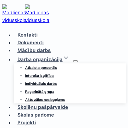
Skip
to
content
Kontakti
Dokumenti
Mācību darbs
Darba organizācija
Atbalsta personāls
Interešu izglītība
Individuālais darbs
Pagarinātā grupa
Aktu zāles noslogojums
Skolēnu pašpārvalde
Skolas padome
Projekti