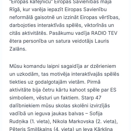
“Eiropas kafejnīcu” Eiropas Savienības mājā
Rīgā, kur varēja iepazīt Eiropas Savienību
neformālā gaisotnē un izzināt Eiropas vērtības,
darbojoties interaktīvās spēlēs, viktorīnās un
citās aktivitātēs. Pasākumu vadīja RADIO TEV
ētera personība un satura veidotājs Lauris
Zalāns.
Mūsu komandu laipni sagaidīja ar dzērieniem
un uzkodām, tas motivēja interaktīvajās spēlēs
tiekties uz godalgotajām vietām. Pirmā
aktivitāte bija četru kārtu kahoot spēle par ES
simboliem, vēsturi un faktiem. Starp 47
dalībniekiem mūsu skolas skolēni izvirzījās
vadībā un ieguva jaukas balvas – Sofija
Rudņika (1. vieta), Nikola Markovska (2. vieta),
Pēteris Smilškalns (4. vieta) un Ieva Kārkliņa