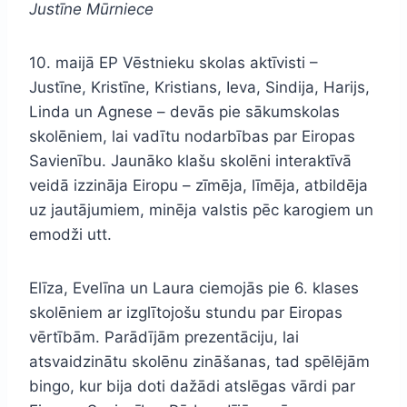
Justīne Mūrniece
10. maijā EP Vēstnieku skolas aktīvisti –
Justīne, Kristīne, Kristians, Ieva, Sindija, Harijs,
Linda un Agnese – devās pie sākumskolas
skolēniem, lai vadītu nodarbības par Eiropas
Savienību. Jaunāko klašu skolēni interaktīvā
veidā izzināja Eiropu – zīmēja, līmēja, atbildēja
uz jautājumiem, minēja valstis pēc karogiem un
emodži utt.
Elīza, Evelīna un Laura ciemojās pie 6. klases
skolēniem ar izglītojošu stundu par Eiropas
vērtībām. Parādījām prezentāciju, lai
atsvaidzinātu skolēnu zināšanas, tad spēlējām
bingo, kur bija doti dažādi atslēgas vārdi par