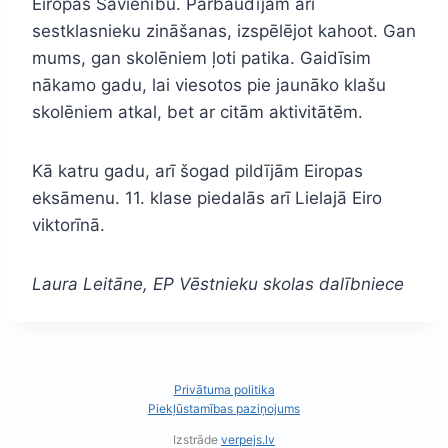
Eiropas Savienību. Pārbaudījām arī
sestklasnieku zināšanas, izspēlējot kahoot. Gan
mums, gan skolēniem ļoti patika. Gaidīsim
nākamo gadu, lai viesotos pie jaunāko klašu
skolēniem atkal, bet ar citām aktivitātēm.
Kā katru gadu, arī šogad pildījām Eiropas
eksāmenu. 11. klase piedalās arī Lielajā Eiro
viktorīnā.
Laura Leitāne, EP Vēstnieku skolas dalībniece
Privātuma politika
Piekļūstamības paziņojums
Izstrāde
verpejs.lv