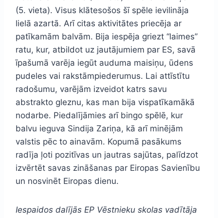
(5. vieta). Visus klātesošos šī spēle ievilināja
lielā azartā. Arī citas aktivitātes priecēja ar
patīkamām balvām. Bija iespēja griezt “laimes”
ratu, kur, atbildot uz jautājumiem par ES, savā
īpašumā varēja iegūt auduma maisiņu, ūdens
pudeles vai rakstāmpiederumus. Lai attīstītu
radošumu, varējām izveidot katrs savu
abstrakto gleznu, kas man bija vispatīkamākā
nodarbe. Piedalījāmies arī bingo spēlē, kur
balvu ieguva Sindija Zariņa, kā arī minējām
valstis pēc to ainavām. Kopumā pasākums
radīja ļoti pozitīvas un jautras sajūtas, palīdzot
izvērtēt savas zināšanas par Eiropas Savienību
un nosvinēt Eiropas dienu.
Iespaidos dalījās EP Vēstnieku skolas vadītāja