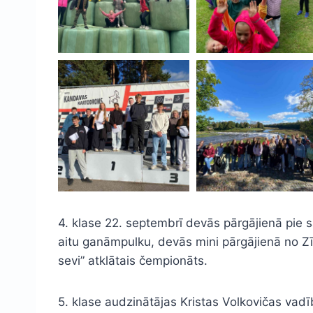
4. klase 22. septembrī devās pārgājienā pie 
aitu ganāmpulku, devās mini pārgājienā no Zī
sevi” atklātais čempionāts.
5. klase audzinātājas Kristas Volkovičas vadī