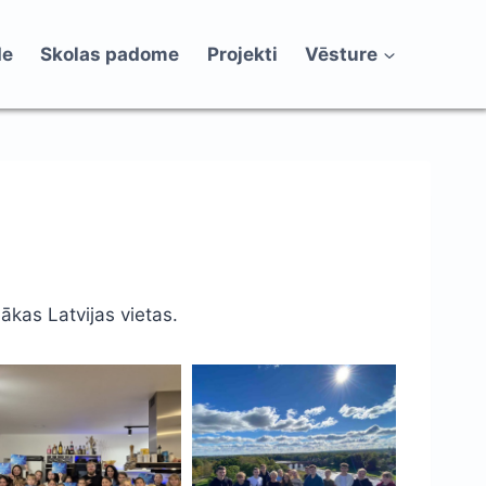
de
Skolas padome
Projekti
Vēsture
ākas Latvijas vietas.