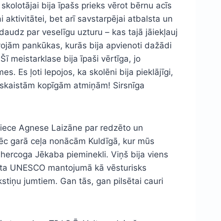
skolotājai bija īpašs prieks vērot bērnu acīs
aktivitātei, bet arī savstarpējai atbalsta un
daudz par veselīgu uzturu – kas tajā jāiekļauj
tavojām pankūkas, kurās bija apvienoti dažādi
Šī meistarklase bija īpaši vērtīga, jo
 Es ļoti lepojos, ka skolēni bija pieklājīgi,
 ar skaistām kopīgām atmiņām! Sirsnīga
lniece Agnese Laizāne par redzēto un
Pēc garā ceļa nonācām Kuldīgā, kur mūs
hercoga Jēkaba pieminekli. Viņš bija viens
ļauta UNESCO mantojumā kā vēsturisks
tiņu jumtiem. Gan tās, gan pilsētai cauri