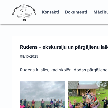
Skip
to
Kontakti
Dokumenti
Mācību
content
Rudens – ekskursiju un pārgājienu lai
08/10/2025
Rudens ir laiks, kad skolēni dodas pārgājienos