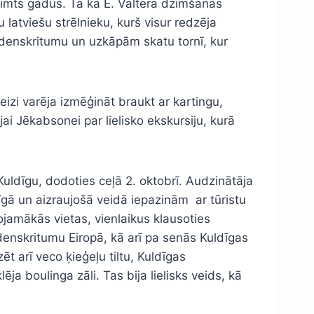
s simts gadus. Tā kā Ē. Valtera dzimšanas
nu latviešu strēlnieku, kurš visur redzēja
ūdenskritumu un uzkāpām skatu tornī, kur
reizi varēja izmēģināt braukt ar kartingu,
i Jēkabsonei par lielisko ekskursiju, kurā
Kuldīgu, dodoties ceļā 2. oktobrī. Audzinātāja
īgā un aizraujošā veidā iepazinām ar tūristu
rojamākās vietas, vienlaikus klausoties
enskritumu Eiropā, kā arī pa senās Kuldīgas
 arī veco ķieģeļu tiltu, Kuldīgas
a boulinga zāli. Tas bija lielisks veids, kā