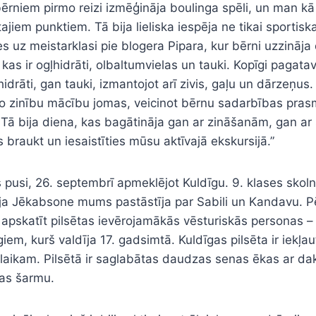
bērniem pirmo reizi izmēģināja boulinga spēli, un man kā 
m punktiem. Tā bija lieliska iespēja ne tikai sportiskai 
 uz meistarklasi pie blogera Pipara, kur bērni uzzināja 
t, kas ir ogļhidrāti, olbaltumvielas un tauki. Kopīgi paga
idrāti, gan tauki, izmantojot arī zivis, gaļu un dārzeņus. 
lo zinību mācību jomas, veicinot bērnu sadarbības prasmes.
tēs. Tā bija diena, kas bagātināja gan ar zināšanām, gan
 braukt un iesaistīties mūsu aktīvajā ekskursijā.”
s pusi, 26. septembrī apmeklējot Kuldīgu. 9. klases sko
Vija Jēkabsone mums pastāstīja par Sabili un Kandavu. 
pskatīt pilsētas ievērojamākās vēsturiskās personas – 
em, kurš valdīja 17. gadsimtā. Kuldīgas pilsēta ir iek
laikam. Pilsētā ir saglabātas daudzas senas ēkas ar daks
gas šarmu.