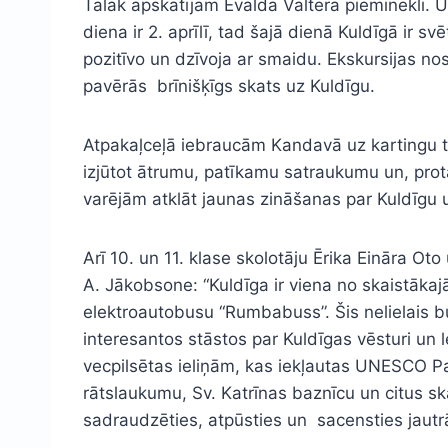
Tālāk apskatījām Ēvalda Valtera pieminekli. Uz
diena ir 2. aprīlī, tad šajā dienā Kuldīgā ir sv
pozitīvo un dzīvoja ar smaidu. Ekskursijas 
pavērās brīnišķīgs skats uz Kuldīgu.
Atpakaļceļā iebraucām Kandavā uz kartingu trasi
izjūtot ātrumu, patīkamu satraukumu un, prota
varējām atklāt jaunas zināšanas par Kuldīgu u
Arī 10. un 11. klase skolotāju Ērika Eināra Ot
A. Jākobsone: “Kuldīga ir viena no skaistāka
elektroautobusu “Rumbabuss”. Šis nelielais bus
interesantos stāstos par Kuldīgas vēsturi un
vecpilsētas ieliņām, kas iekļautas UNESCO Pa
rātslaukumu, Sv. Katrīnas baznīcu un citus ska
sadraudzēties, atpūsties un sacensties jautr