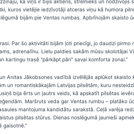
zināju, ka viņš ir bijis aktieris, strēlnieks un nodzīvoji
ētki, kuros vietējie iedzīvotāji atceras viņu kā humora pil
noslēgumā bijām pie Ventas rumbas. Apbrīnojām skaisto 
. Par šo aktivitāti bijām ļoti priecīgi, jo daudzi pirmo 
ms, adrenalīnu. Lielu paldies sakām mūsu skolotājai Vija
n kartingu trasē “pārkāpt pāri” savai komforta zonai.”
o un Anitas Jākobsones vadībā izvēlējās aplūkot skaisto 
jām un romantiskākajām Latvijas pilsētām, kuru nesteidz
iņš bija ērts un jautrs veids, kā apskatīt pilsētas ievē
 leģendām. Maršruts veda gar Ventas rumbu – platāko ūd
saules mantojuma kandidātu sarakstā. Ceļā varēja redzēt
istus pilsētas stūrus. Dienas noslēgumā jaunieši apmeklēj
ā gaisotnē.”