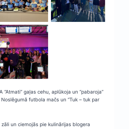
A “Atmati” gaļas cehu, aplūkoja un “pabaroja”
. Noslēgumā futbola mačs un “Tuk – tuk par
āli un ciemojās pie kulinārijas blogera