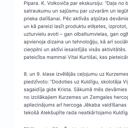
Pipara. K. Volkoviča par ekskursiju: “Daļa no 
satraukumu un sajūsmu par uzvarām un iegūtajie
prieka dalīšanai. Pēc aktīvās atpūtas devāmies
un kā pareizi lasīt produktu etiķetes, izproto
uzturvielu avoti – gan olbaltumvielas, gan ogļh
apvienoja dizaina un tehnoloģiju, kā arī sociā
cieņpilni un aktīvi iesaistījās visās aktivitā
pateicība mammai Vitai Kurtišai, kas pieteicās
8. un 9. klase izvēlējās ceļojumu uz Kurzeme
piedzīvoto: “Dodoties uz Kuldīgu, skolotāja 
sagaidīja gide Krista. Sākumā mēs devāmies a
no izcilākajiem Kurzemes un Zemgales hercogi
apliecinājums arī hercoga Jēkaba valdīšanas 
tekošā Alekšupīte rada neatkārtojamo Kuldī