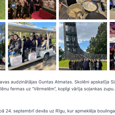
savas audzinātājas Guntas Atmatas. Skolēni apskatīja SI
lēnu fermas uz “Vērmelēm”, kopīgi vārīja soļankas zupu
bā 24. septembrī devās uz Rīgu, kur apmeklēja boulinga z