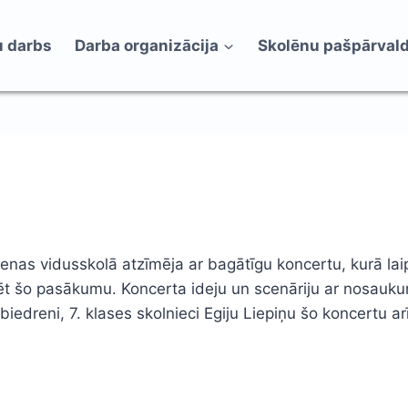
 darbs
Darba organizācija
Skolēnu pašpārval
nas vidusskolā atzīmēja ar bagātīgu koncertu, kurā laipn
eklēt šo pasākumu. Koncerta ideju un scenāriju ar nosau
edreni, 7. klases skolnieci Egiju Liepiņu šo koncertu arī l