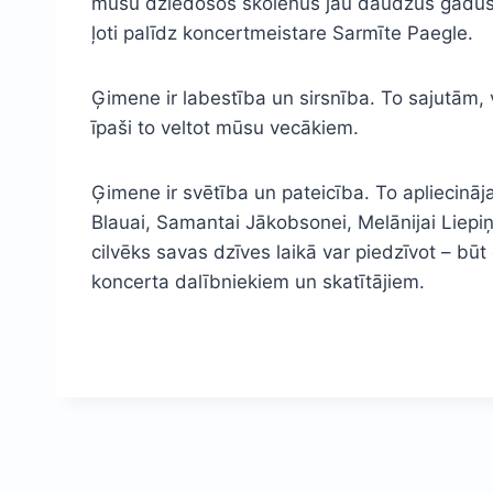
mūsu dziedošos skolēnus jau daudzus gadus va
ļoti palīdz koncertmeistare Sarmīte Paegle.
Ģimene ir labestība un sirsnība. To sajutām, 
īpaši to veltot mūsu vecākiem.
Ģimene ir svētība un pateicība. To apliecinā
Blauai, Samantai Jākobsonei, Melānijai Liepiņa
cilvēks savas dzīves laikā var piedzīvot – būt
koncerta dalībniekiem un skatītājiem.