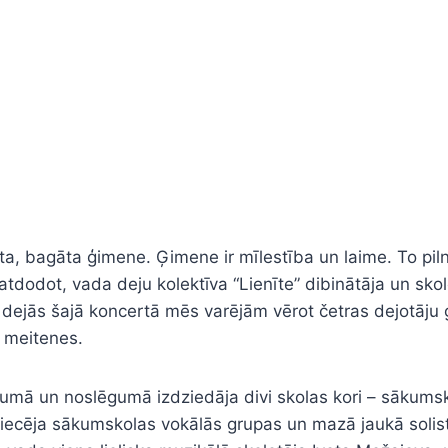
sta, bagāta ģimene. Ģimene ir mīlestība un laime. To piln
atdodot, vada deju kolektīva “Lienīte” dibinātāja un sko
ejās šajā koncertā mēs varējām vērot četras dejotāju gru
s meitenes.
kumā un noslēgumā izdziedāja divi skolas kori – sākumsk
priecēja sākumskolas vokālās grupas un mazā jaukā solist