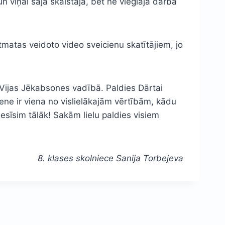
 viņai šajā skaistajā, bet ne vieglajā darbā
tmatas veidoto video sveicienu skatītājiem, jo
 Vijas Jēkabsones vadībā. Paldies Dārtai
mene ir viena no vislielākajām vērtībām, kādu
nesīsim tālāk! Sakām lielu paldies visiem
8. klases skolniece Sanija Torbejeva