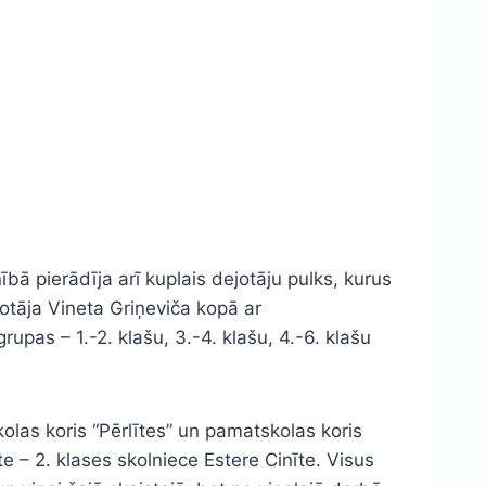
ībā pierādīja arī kuplais dejotāju pulks, kurus
lotāja Vineta Griņeviča kopā ar
pas – 1.-2. klašu, 3.-4. klašu, 4.-6. klašu
olas koris “Pērlītes” un pamatskolas koris
e – 2. klases skolniece Estere Cinīte. Visus