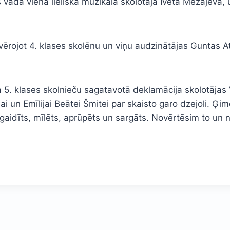
da viena lieliska muzikālā skolotāja Iveta Mežajeva, un
vērojot 4. klases skolēnu un viņu audzinātājas Guntas A
ja 5. klases skolnieču sagatavotā deklamācija skolotājas
i un Emīlijai Beātei Šmitei par skaisto garo dzejoli. Ģi
 gaidīts, mīlēts, aprūpēts un sargāts. Novērtēsim to un 