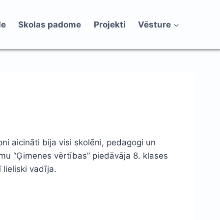
de
Skolas padome
Projekti
Vēsture
i aicināti bija visi skolēni, pedagogi un
kumu “Ģimenes vērtības” piedāvāja 8. klases
ieliski vadīja.