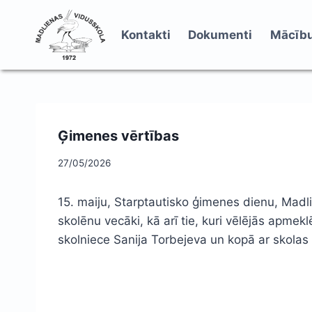
Skip
to
Kontakti
Dokumenti
Mācību
content
Ģimenes vērtības
27/05/2026
15. maiju, Starptautisko ģimenes dienu, Madlie
skolēnu vecāki, kā arī tie, kuri vēlējās apm
skolniece Sanija Torbejeva un kopā ar skolas bi