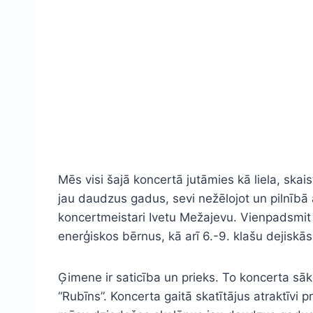
Mēs visi šajā koncertā jutāmies kā liela, skai
jau daudzus gadus, sevi nežēlojot un pilnībā 
koncertmeistari Ivetu Mežajevu. Vienpadsmit d
enerģiskos bērnus, kā arī 6.-9. klašu dejiskā
Ģimene ir saticība un prieks. To koncerta sā
“Rubīns”. Koncerta gaitā skatītājus atraktīvi 