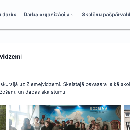
 darbs
Darba organizācija
Skolēnu pašpārval
ļvidzemi
skursijā uz Ziemeļvidzemi. Skaistajā pavasara laikā skol
 ražošanu un dabas skaistumu.