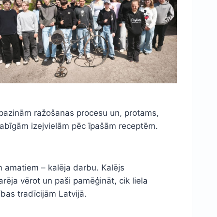
iepazinām ražošanas procesu un, protams,
 dabīgām izejvielām pēc īpašām receptēm.
 amatiem – kalēja darbu. Kalējs
ēja vērot un paši pamēģināt, cik liela
bas tradīcijām Latvijā.