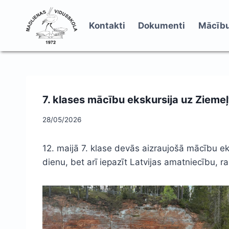
Skip
to
Kontakti
Dokumenti
Mācību
content
7. klases mācību ekskursija uz Zieme
28/05/2026
12. maijā 7. klase devās aizraujošā mācību ek
dienu, bet arī iepazīt Latvijas amatniecību,