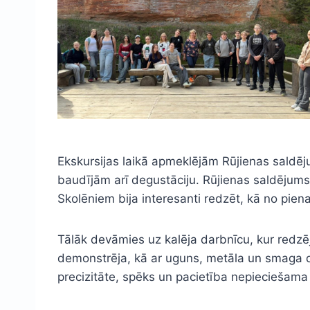
Ekskursijas laikā apmeklējām Rūjienas saldēj
baudījām arī degustāciju. Rūjienas saldējums
Skolēniem bija interesanti redzēt, kā no piena
Tālāk devāmies uz kalēja darbnīcu, kur redz
demonstrēja, kā ar uguns, metāla un smaga dar
precizitāte, spēks un pacietība nepieciešama 