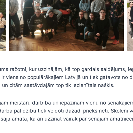
ums ražotni, kur uzzinājām, kā top gardais saldējums, 
 ir viens no populārākajiem Latvijā un tiek gatavots no
 un citām sastāvdaļām top tik iecienītais našķis.
ējām meistaru darbībā un iepazinām vienu no senākajiem
ba palīdzību tiek veidoti dažādi priekšmeti. Skolēni var
šajā amatā, kā arī uzzināt vairāk par senajām amatniecī