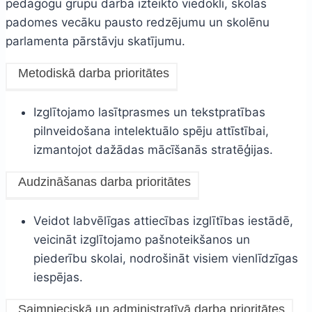
pedagogu grupu darbā izteikto viedokli, skolas
padomes vecāku pausto redzējumu un skolēnu
parlamenta pārstāvju skatījumu.
Metodiskā darba prioritātes
Izglītojamo lasītprasmes un tekstpratības
pilnveidošana intelektuālo spēju attīstībai,
izmantojot dažādas mācīšanās stratēģijas.
Audzināšanas darba prioritātes
Veidot labvēlīgas attiecības izglītības iestādē,
veicināt izglītojamo pašnoteikšanos un
piederību skolai, nodrošināt visiem vienlīdzīgas
iespējas.
Saimnieciskā un administratīvā darba prioritātes