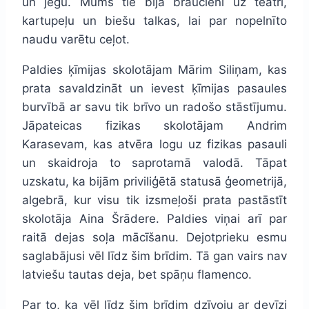
un jēgu. Mums tie bija braucieni uz teātri,
kartupeļu un biešu talkas, lai par nopelnīto
naudu varētu ceļot.
Paldies ķīmijas skolotājam Mārim Siliņam, kas
prata savaldzināt un ievest ķīmijas pasaules
burvībā ar savu tik brīvo un radošo stāstījumu.
Jāpateicas fizikas skolotājam Andrim
Karasevam, kas atvēra logu uz fizikas pasauli
un skaidroja to saprotamā valodā. Tāpat
uzskatu, ka bijām priviliģētā statusā ģeometrijā,
algebrā, kur visu tik izsmeļoši prata pastāstīt
skolotāja Aina Šrādere. Paldies viņai arī par
raitā dejas soļa mācīšanu. Dejotprieku esmu
saglabājusi vēl līdz šim brīdim. Tā gan vairs nav
latviešu tautas deja, bet spāņu flamenco.
Par to, ka vēl līdz šim brīdim dzīvoju ar devīzi