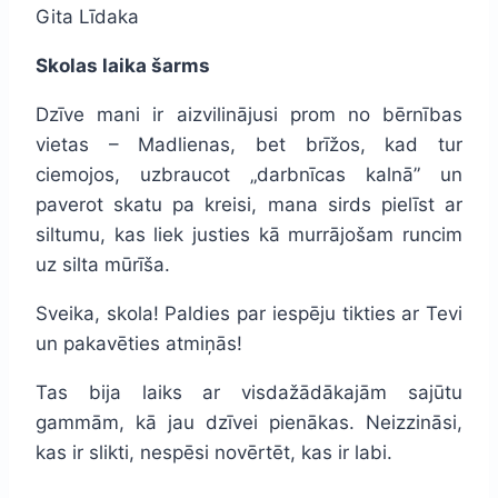
Gita Līdaka
Skolas laika šarms
Dzīve mani ir aizvilinājusi prom no bērnības
vietas – Madlienas, bet brīžos, kad tur
ciemojos, uzbraucot „darbnīcas kalnā” un
paverot skatu pa kreisi, mana sirds pielīst ar
siltumu, kas liek justies kā murrājošam runcim
uz silta mūrīša.
Sveika, skola! Paldies par iespēju tikties ar Tevi
un pakavēties atmiņās!
Tas bija laiks ar visdažādākajām sajūtu
gammām, kā jau dzīvei pienākas. Neizzināsi,
kas ir slikti, nespēsi novērtēt, kas ir labi.