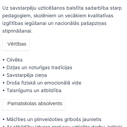
Uz savstarpēju uzticēšanos balstīta sadarbība starp
pedagogiem, skolēniem un vecākiem kvalitatīvas
izglītības iegūšanai un nacionālās pašapziņas
stiprināšanai.
Vērtības
• Cilvēks
• Dziļas un noturīgas tradīcijas
• Savstarpēja cieņa
• Droša fiziskā un emocionālā vide
• Taisnīgums un atbildība
Pamatskolas absolvents
• Mācīties un pilnveidoties gribošs jaunietis
• Ar atbildību izturas pret sev uzticēto darbu, kritiski