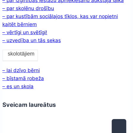
– par izglītības iestāžu apmeklēšanu aukstajā laikā
– par skolēnu drošību
– par kustībām sociālajos tīklos, kas var nopietni
kaitēt bērniem
– vērtīgi un svētīgi!
– uzvedība un tās sekas
skolotājiem
– lai dzīvo bērni
– bīstamā robeža
– es un skola
Sveicam laureātus