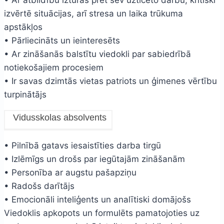
izvērtē situācijas, arī stresa un laika trūkuma
apstākļos
• Pārliecināts un ieinteresēts
• Ar zināšanās balstītu viedokli par sabiedrībā
notiekošajiem procesiem
• Ir savas dzimtās vietas patriots un ģimenes vērtību
turpinātājs
Vidusskolas absolvents
• Pilnībā gatavs iesaistīties darba tirgū
• Izlēmīgs un drošs par iegūtajām zināšanām
• Personība ar augstu pašapziņu
• Radošs darītājs
• Emocionāli inteliģents un analītiski domājošs
Viedoklis apkopots un formulēts pamatojoties uz