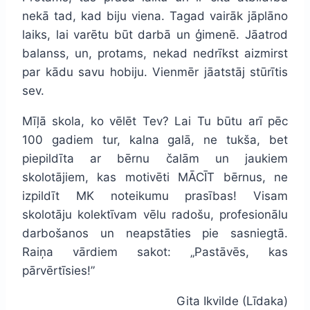
nekā tad, kad biju viena. Tagad vairāk jāplāno
laiks, lai varētu būt darbā un ģimenē. Jāatrod
balanss, un, protams, nekad nedrīkst aizmirst
par kādu savu hobiju. Vienmēr jāatstāj stūrītis
sev.
Mīļā skola, ko vēlēt Tev? Lai Tu būtu arī pēc
100 gadiem tur, kalna galā, ne tukša, bet
piepildīta ar bērnu čalām un jaukiem
skolotājiem, kas motivēti MĀCĪT bērnus, ne
izpildīt MK noteikumu prasības! Visam
skolotāju kolektīvam vēlu radošu, profesionālu
darbošanos un neapstāties pie sasniegtā.
Raiņa vārdiem sakot: „Pastāvēs, kas
pārvērtīsies!”
Gita Ikvilde (Līdaka)