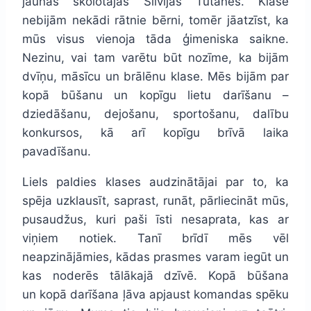
jaunās skolotājas Silvijas Tutānes. Klasē
nebijām nekādi rātnie bērni, tomēr jāatzīst, ka
mūs visus vienoja tāda ģimeniska saikne.
Nezinu, vai tam varētu būt nozīme, ka bijām
dvīņu, māsīcu un brālēnu klase. Mēs bijām par
kopā būšanu un kopīgu lietu darīšanu –
dziedāšanu, dejošanu, sportošanu, dalību
konkursos, kā arī kopīgu brīvā laika
pavadīšanu.
Liels paldies klases audzinātājai par to, ka
spēja uzklausīt, saprast, runāt, pārliecināt mūs,
pusaudžus, kuri paši īsti nesaprata, kas ar
viņiem notiek. Tanī brīdī mēs vēl
neapzinājāmies, kādas prasmes varam iegūt un
kas noderēs tālākajā dzīvē. Kopā būšana
un kopā darīšana ļāva apjaust komandas spēku