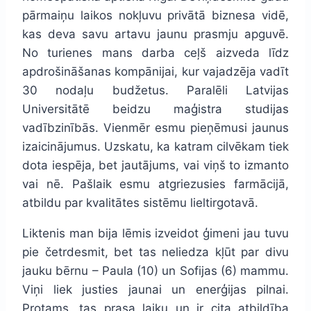
pārmaiņu laikos nokļuvu privātā biznesa vidē,
kas deva savu artavu jaunu prasmju apguvē.
No turienes mans darba ceļš aizveda līdz
apdrošināšanas kompānijai, kur vajadzēja vadīt
30 nodaļu budžetus. Paralēli Latvijas
Universitātē beidzu maģistra studijas
vadībzinībās. Vienmēr esmu pieņēmusi jaunus
izaicinājumus. Uzskatu, ka katram cilvēkam tiek
dota iespēja, bet jautājums, vai viņš to izmanto
vai nē. Pašlaik esmu atgriezusies farmācijā,
atbildu par kvalitātes sistēmu lieltirgotavā.
Liktenis man bija lēmis izveidot ģimeni jau tuvu
pie četrdesmit, bet tas neliedza kļūt par divu
jauku bērnu – Paula (10) un Sofijas (6) mammu.
Viņi liek justies jaunai un enerģijas pilnai.
Protams, tas prasa laiku un ir cita atbildība