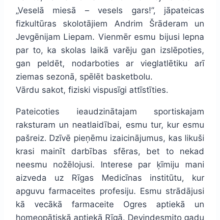
„Veselā miesā – vesels gars!”, jāpateicas
fizkultūras skolotājiem Andrim Šrāderam un
Jevgēnijam Liepam. Vienmēr esmu bijusi lepna
par to, ka skolas laikā varēju gan izslēpoties,
gan peldēt, nodarboties ar vieglatlētiku arī
ziemas sezonā, spēlēt basketbolu.
Vārdu sakot, fiziski vispusīgi attīstīties.
Pateicoties ieaudzinātajam sportiskajam
raksturam un neatlaidībai, esmu tur, kur esmu
pašreiz. Dzīvē pieņēmu izaicinājumus, kas likuši
krasi mainīt darbības sfēras, bet to nekad
neesmu nožēlojusi. Interese par ķīmiju mani
aizveda uz Rīgas Medicīnas institūtu, kur
apguvu farmaceites profesiju. Esmu strādājusi
kā vecākā farmaceite Ogres aptiekā un
homeopātiskā aptiekā Rīgā. Deviņdesmito gadu