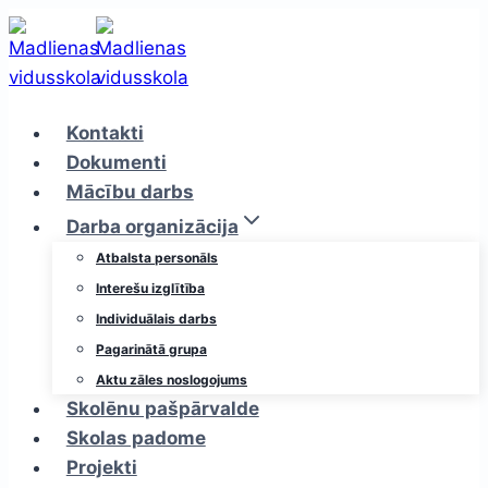
Skip
to
content
Kontakti
Dokumenti
Mācību darbs
Darba organizācija
Atbalsta personāls
Interešu izglītība
Individuālais darbs
Pagarinātā grupa
Aktu zāles noslogojums
Skolēnu pašpārvalde
Skolas padome
Projekti