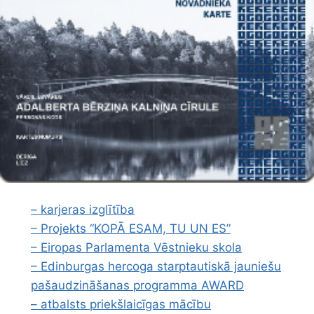
– karjeras izglītība
– Projekts “KOPĀ ESAM, TU UN ES”
– Eiropas Parlamenta Vēstnieku skola
– Edinburgas hercoga starptautiskā jauniešu
pašaudzināšanas programma AWARD
– atbalsts priekšlaicīgas mācību