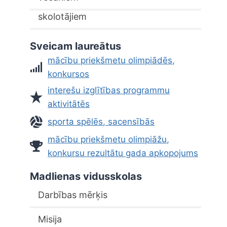
skolotājiem
Sveicam laureātus
mācību priekšmetu olimpiādēs,
konkursos
interešu izglītības programmu
aktivitātēs
sporta spēlēs, sacensībās
mācību priekšmetu olimpiāžu,
konkursu rezultātu gada apkopojums
Madlienas vidusskolas
Darbības mērķis
Misija