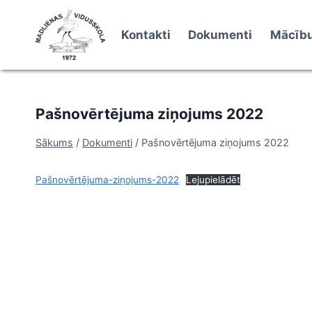
Skip
to
Kontakti
Dokumenti
Mācību
content
Pašnovērtējuma ziņojums 2022
Sākums
/
Dokumenti
/
Pašnovērtējuma ziņojums 2022
Pašnovērtējuma-ziņojums-2022
Lejupielādēt