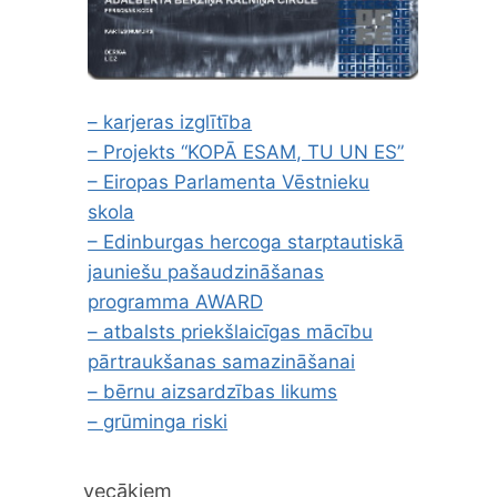
– karjeras izglītība
– Projekts “KOPĀ ESAM, TU UN ES”
– Eiropas Parlamenta Vēstnieku
skola
– Edinburgas hercoga starptautiskā
jauniešu pašaudzināšanas
programma AWARD
– atbalsts priekšlaicīgas mācību
pārtraukšanas samazināšanai
– bērnu aizsardzības likums
– grūminga riski
vecākiem