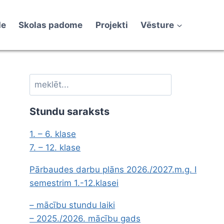
de
Skolas padome
Projekti
Vēsture
Meklēt
Stundu saraksts
1. – 6. klase
7. – 12. klase
Pārbaudes darbu plāns 2026./2027.m.g. I
semestrim 1.-12.klasei
– mācību stundu laiki
– 2025./2026. mācību gads