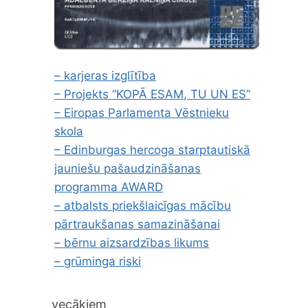
– karjeras izglītība
– Projekts “KOPĀ ESAM, TU UN ES”
– Eiropas Parlamenta Vēstnieku
skola
– Edinburgas hercoga starptautiskā
jauniešu pašaudzināšanas
programma AWARD
– atbalsts priekšlaicīgas mācību
pārtraukšanas samazināšanai
– bērnu aizsardzības likums
– grūminga riski
vecākiem