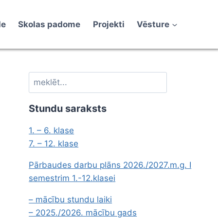
de
Skolas padome
Projekti
Vēsture
Meklēt
Stundu saraksts
1. – 6. klase
7. – 12. klase
Pārbaudes darbu plāns 2026./2027.m.g. I
semestrim 1.-12.klasei
– mācību stundu laiki
– 2025./2026. mācību gads