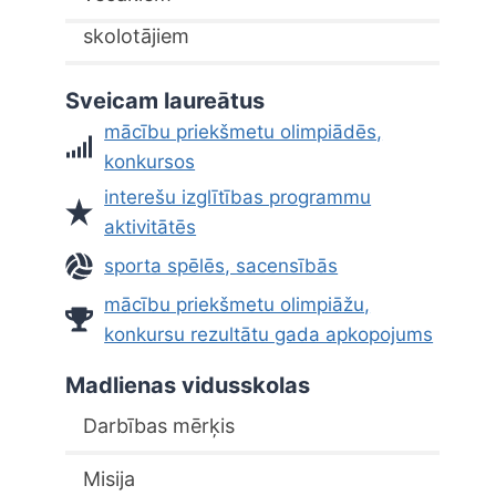
skolotājiem
Sveicam laureātus
mācību priekšmetu olimpiādēs,
konkursos
interešu izglītības programmu
aktivitātēs
sporta spēlēs, sacensībās
mācību priekšmetu olimpiāžu,
konkursu rezultātu gada apkopojums
Madlienas vidusskolas
Darbības mērķis
Misija