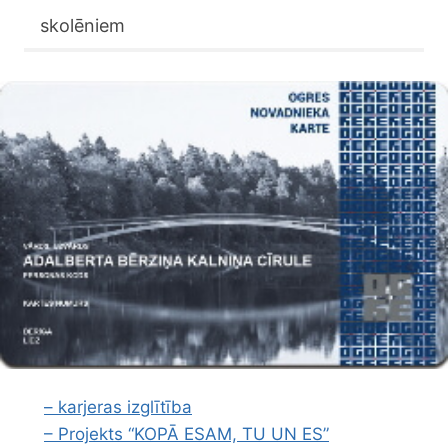
skolēniem
– karjeras izglītība
– Projekts “KOPĀ ESAM, TU UN ES”